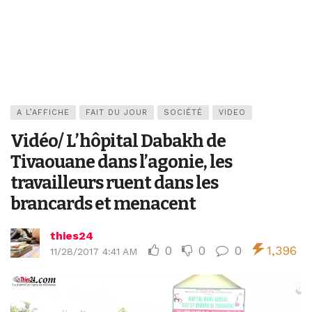
A L’AFFICHE
FAIT DU JOUR
SOCIÉTÉ
VIDEO
Vidéo/ L’hôpital Dabakh de
Tivaouane dans l’agonie, les
travailleurs ruent dans les
brancards et menacent
thies24
0
0
0
1,396
11/28/2017 4:41 AM