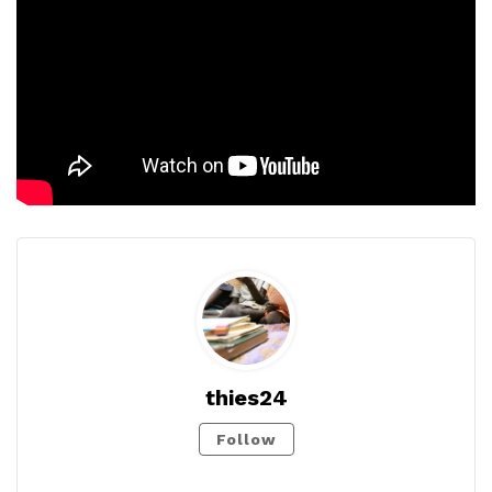
thies24
Follow