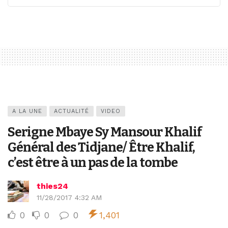
A LA UNE
ACTUALITÉ
VIDEO
Serigne Mbaye Sy Mansour Khalif
Général des Tidjane/ Être Khalif,
c’est être à un pas de la tombe
thies24
11/28/2017 4:32 AM
0
0
0
1,401