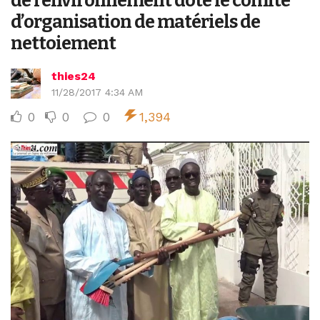
de l’environnement dote le comité
d’organisation de matériels de
nettoiement
thies24
11/28/2017 4:34 AM
0
0
0
1,394