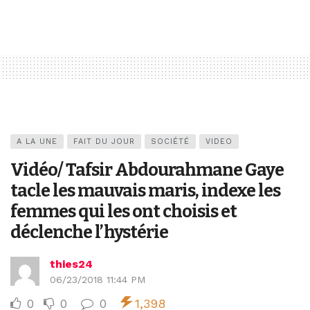
A LA UNE
FAIT DU JOUR
SOCIÉTÉ
VIDEO
Vidéo/ Tafsir Abdourahmane Gaye
tacle les mauvais maris, indexe les
femmes qui les ont choisis et
déclenche l’hystérie
thies24
06/23/2018 11:44 PM
0
0
0
1,398