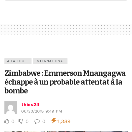
A LA LOUPE
INTERNATIONAL
Zimbabwe : Emmerson Mnangagwa
échappe à un probable attentat à la
bombe
thies24
06/23/2018 9:49 PM
0
0
0
1,389