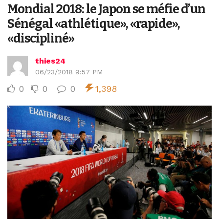
Mondial 2018: le Japon se méfie d’un
Sénégal «athlétique», «rapide»,
«discipliné»
thies24
06/23/2018 9:57 PM
0
0
0
1,398