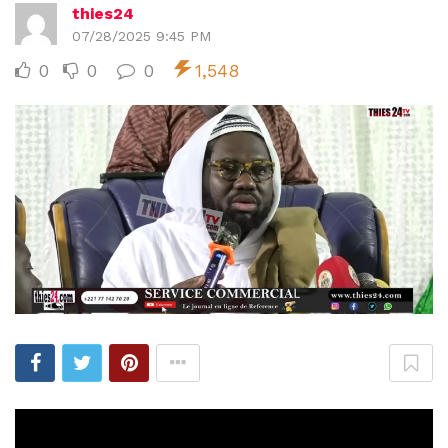
thies24
07/28/2025 9:45 PM
0
0
0
1,548