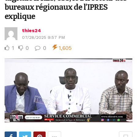
bureaux régionaux de l’IPRES
explique
thies24
07/28/2025 9:57 PM
1
0
0
1,605