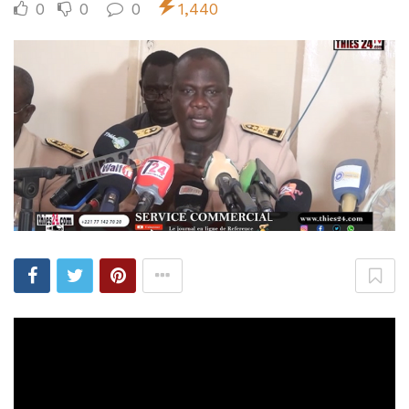
0
0
0
1,440