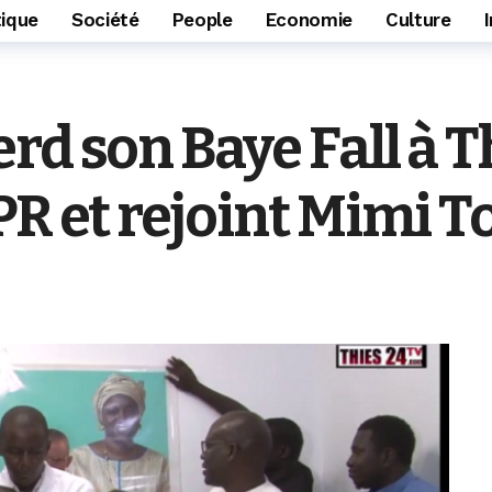
tique
Société
People
Economie
Culture
d son Baye Fall à Th
PR et rejoint Mimi T