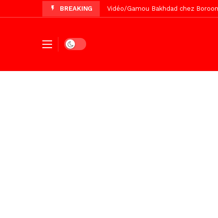
BREAKING
Vidéo/Magal Serigne Abdoulaye Yakhi
Vidéo/Chérif Nehma Aïdara Diamag
Tivaouane/L’hôpital Seydi El Hadji 
Dark mode
Recomposition politique : l’alterna
Vidéo/ Gamou de Keur Mame El Hadji
Vidéo/ Préparation Gamou 2026, Keu
Vidéo/ Revue de presse du 5 Août
Vidéo/ L’arrivée spectaculaire à la 