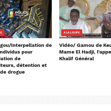
NE
A LA LOUPE
gou/Interpellation de
Vidéo/ Gamou de Ke
ndividus pour
Mame El Hadji, l’appe
iation de
Khalif Général
teurs, détention et
 de drogue