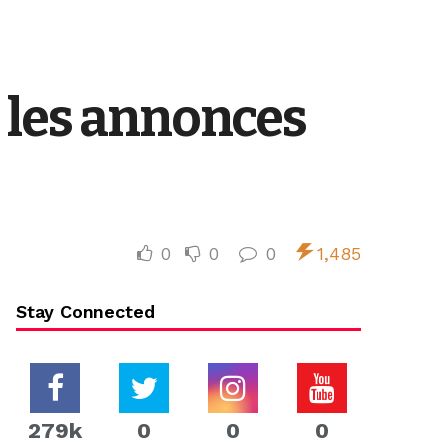
 les annonces
0
0
0
1,485
Stay Connected
279k
0
0
0