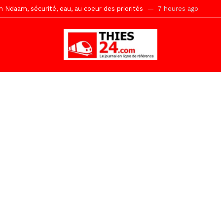
ne, le Comité d’organisation dévoile ses priorités
7 heures ago
uène Nimzath Thiès, mesures annoncées pour une réussite
7 heur
Malick Sy reçoit ses premiers malades lundi 10 Août
23 heures ago
tive sénégalaise ne peut se réduire au seul libéralisme (Lamine Diouck
, l’appel du Khalif Général
1 jour ago
r Mame El Hadji décline ses priorités devant le Gouverneur
1 jou
 2026 avec Mouhamadou Boiro
2 jours ago
gare de Thiès, du dernier train en provenance de Touba
1 heure ago