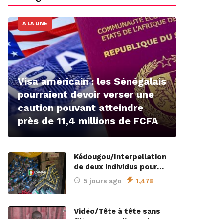
A LA UNE
Visa américain : les Sénégalais
pourraient devoir verser une
caution pouvant atteindre
près de 11,4 millions de FCFA
Kédougou/Interpellation
de deux individus pour…
5 jours ago
1,478
Vidéo/Tête à tête sans