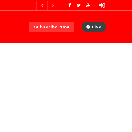
es ago
Subscribe Now
Live
 PS)
1 jour ago
r ago