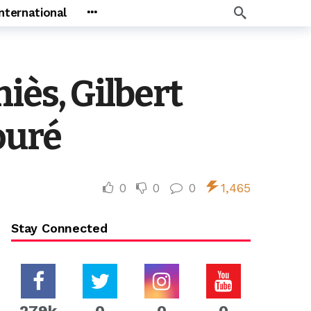
International
iès, Gilbert
ouré
0
0
0
1,465
Stay Connected
279k
0
0
0