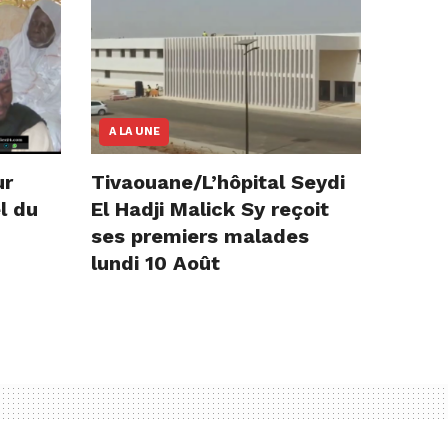
A LA UNE
ur
Tivaouane/L’hôpital Seydi
l du
El Hadji Malick Sy reçoit
ses premiers malades
lundi 10 Août