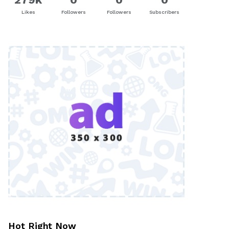
Likes
Followers
Followers
Subscribers
Hot Right Now