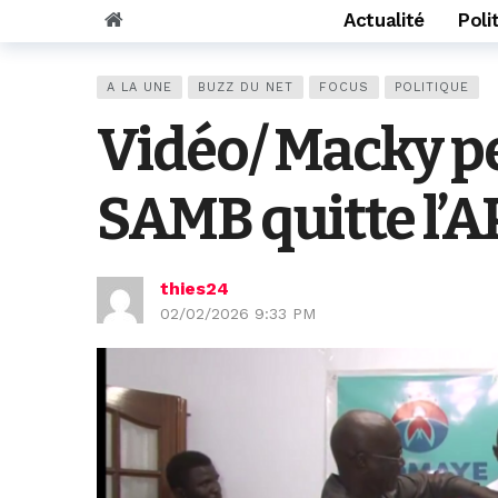
Actualité
Poli
A LA UNE
BUZZ DU NET
FOCUS
POLITIQUE
Vidéo/ Macky per
SAMB quitte l’A
thies24
02/02/2026 9:33 PM