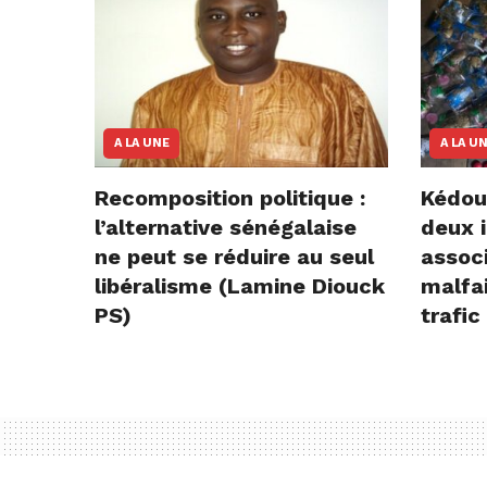
A LA UNE
A LA U
Recomposition politique :
Kédou
l’alternative sénégalaise
deux i
ne peut se réduire au seul
assoc
libéralisme (Lamine Diouck
malfai
PS)
trafic