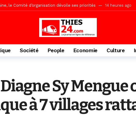
ne, le Comité d’organisation dévoile ses priorités
14 heures ago
uène Nimzath Thiès, mesures annoncées pour une réussite
14 heu
Malick Sy reçoit ses premiers malades lundi 10 Août
1 jour ago
tive sénégalaise ne peut se réduire au seul libéralisme (Lamine Diouck
, l’appel du Khalif Général
1 jour ago
tique
Société
People
Economie
Culture
r Mame El Hadji décline ses priorités devant le Gouverneur
2 jou
porté 9.651 passagers, l’équivalent de 600 minibus
6 heures ago
 Diagne Sy Mengue 
que à 7 villages rat