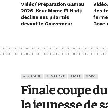
Vidéo/ Préparation Gamou
Vidéo/
2026, Keur Mame El Hadji
des te
décline ses priorités
ferme
devant le Gouverneur
Gaye 
A LA LOUPE
A L’AFFICHE
SPORT
VIDEO
Finale coupe du
la jeunesse de