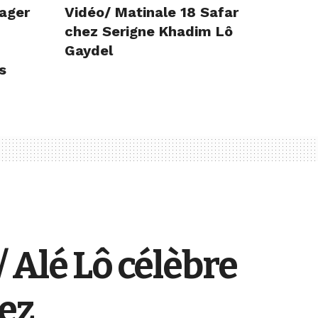
ager
Vidéo/ Matinale 18 Safar
chez Serigne Khadim Lô
Gaydel
s
 Alé Lô célèbre
ez