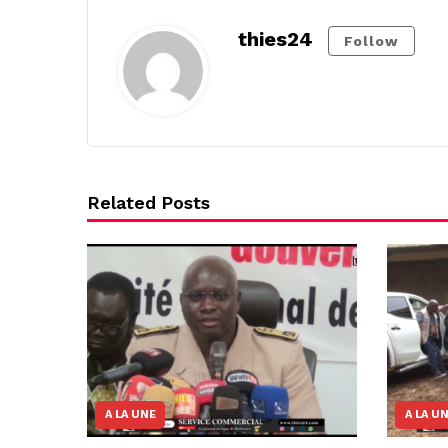
thies24
Follow
Related Posts
A LA UNE
A LA U