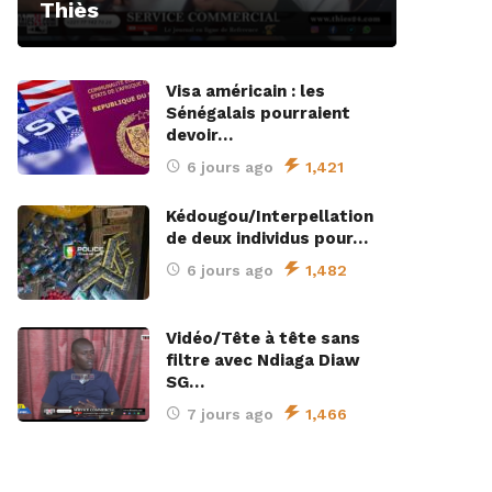
Thiès
Visa américain : les
Sénégalais pourraient
devoir…
6 jours ago
1,421
Kédougou/Interpellation
de deux individus pour…
6 jours ago
1,482
Vidéo/Tête à tête sans
filtre avec Ndiaga Diaw
SG…
7 jours ago
1,466