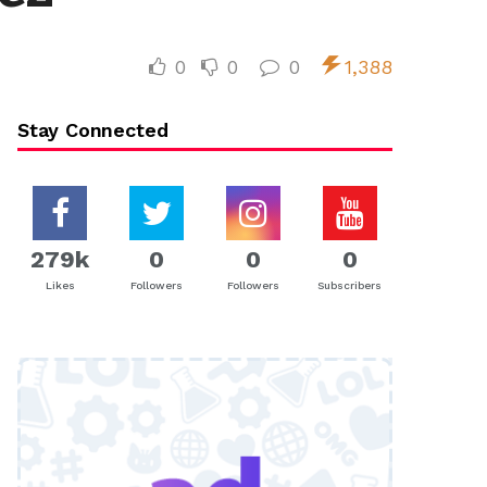
0
0
0
1,388
Stay Connected
279k
0
0
0
Likes
Followers
Followers
Subscribers