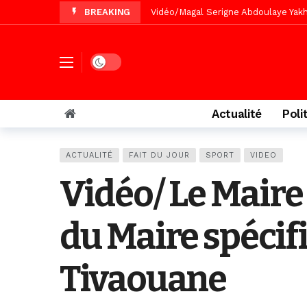
BREAKING
Vidéo/Magal Serigne Abdoulaye Yakhi
Vidéo/Chérif Nehma Aïdara Diamag
Tivaouane/L’hôpital Seydi El Hadji 
Dark mode
Recomposition politique : l’alterna
Vidéo/ Gamou de Keur Mame El Hadji
Actualité
Poli
Vidéo/ Préparation Gamou 2026, Keu
Vidéo/ Magal 2026, le train a trans
ACTUALITÉ
FAIT DU JOUR
SPORT
VIDEO
Vidéo/ Le Maire
du Maire spécifi
Tivaouane