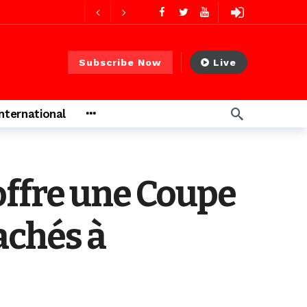
res ago
Subscribe Now
Live
 PS)
1 jour ago
International
rs ago
offre une Coupe
tachés à