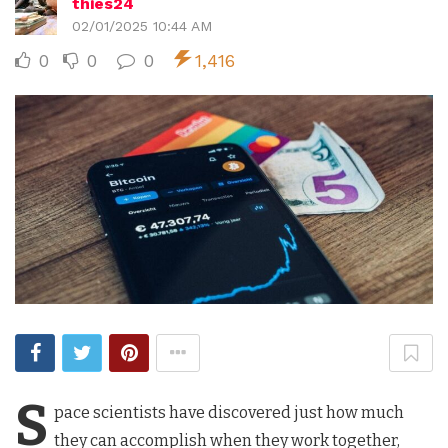
thies24
02/01/2025 10:44 AM
0
0
0
1,416
S
pace scientists have discovered just how much
they can accomplish when they work together,