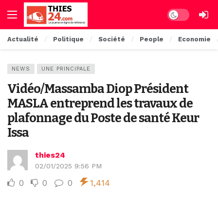
Dark mode
Actualité
Politique
Société
People
Economie
NEWS
UNE PRINCIPALE
Vidéo/Massamba Diop Président
MASLA entreprend les travaux de
plafonnage du Poste de santé Keur
Issa
thies24
02/01/2025 9:56 PM
0
0
0
1,414