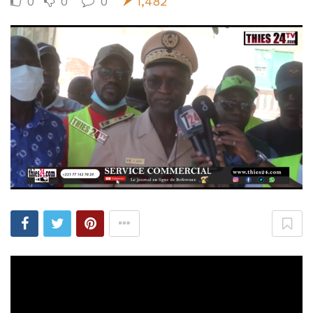
0
0
0
1,482