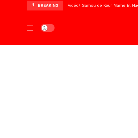
BREAKING
Vidéo/ Préparation Gamou 2026, Keu
Vidéo/ Revue de presse du 5 Août
Vidéo/ Contre la violence numériqu
Dark mode
Un commissariat d’arrondissement 
Vidéo/Célébration de Bamba et Chei
Touba, distribution d’eau aux abord
Foncier : l’heure n’est plus aux d
Tivaouane/L’hôpital Seydi El Hadji 