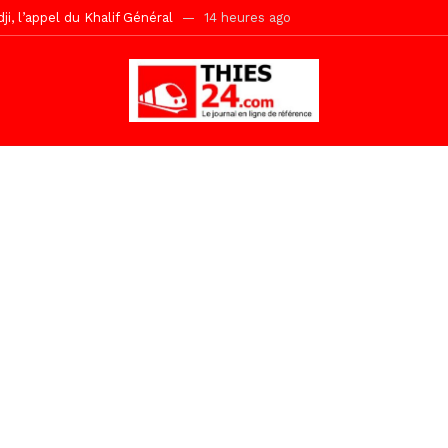
r Mame El Hadji décline ses priorités devant le Gouverneur
14 he
 2026 avec Mouhamadou Boiro
1 jour ago
e, 100 adolescents outillés dans le Boot Camp JAVA de Mboro
1 jo
de police inauguré à Touba
2 jours ago
kh, le « battré » d’Abdou Bâ Ndiéguène
2 jours ago
s de la grande mosquée par la Police Nationale
2 jours ago
emi-mesures, mais à une relance courageuse de l’économie sénégalaise
Malick Sy reçoit ses premiers malades lundi 10 Août
8 heures ago