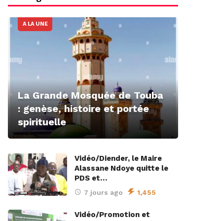
A LA UNE
La Grande Mosquée de Touba
: genèse, histoire et portée
spirituelle
Vidéo/Diender, le Maire
Alassane Ndoye quitte le
PDS et…
7 jours ago
1,455
Vidéo/Promotion et