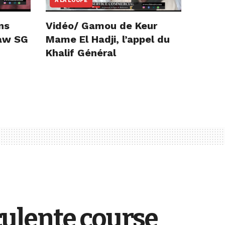
A LA LOUPE
ns
Vidéo/ Gamou de Keur
iaw SG
Mame El Hadji, l’appel du
Khalif Général
ulente course