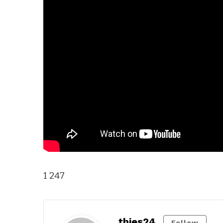
1 247
thies24
Follow