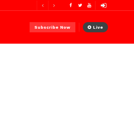
ures ago
ur ago
Subscribe Now
Live
2 jours ago