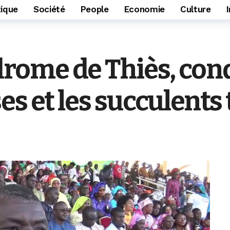
tique
Société
People
Economie
Culture
ome de Thiès, con
es et les succulent