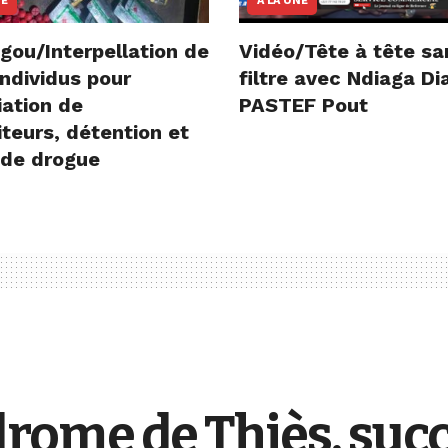
NE
A LA UNE
gou/Interpellation de
Vidéo/Tête à tête sa
ndividus pour
filtre avec Ndiaga D
iation de
PASTEF Pout
teurs, détention et
 de drogue
ome de Thiès, succ