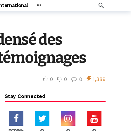
International
densé des
s témoignages
0
0
0
1,389
Stay Connected
279k
0
0
0