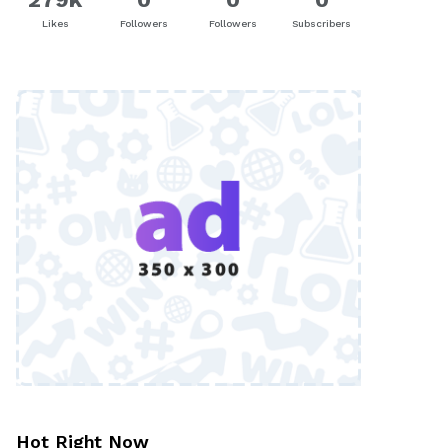
Likes
Followers
Followers
Subscribers
Hot Right Now