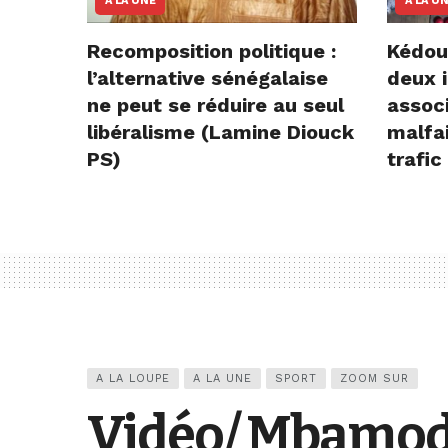
A LA UNE
A LA U
Recomposition politique :
Kédou
l’alternative sénégalaise
deux i
ne peut se réduire au seul
assoc
libéralisme (Lamine Diouck
malfai
PS)
trafic
A LA LOUPE
A LA UNE
SPORT
ZOOM SUR
Vidéo/ Mbamodr