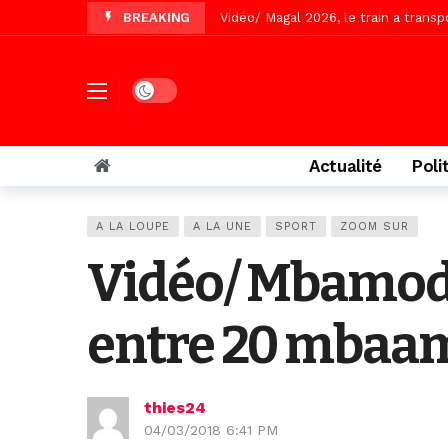
BREAKING
Vidéo/ L’arrivée spectaculaire à la 
Vidéo/ Grand Thiès en deuil, Cheikh 
Vidéo/Gamou Bakhdad chez Boroom N
Dark mode
Adhésion du Mouvement citoyen « Z
Actualité
Poli
A LA LOUPE
A LA UNE
SPORT
ZOOM SUR
Vidéo/ Mbamodr
entre 20 mbaam
thies24
04/03/2018 6:41 PM