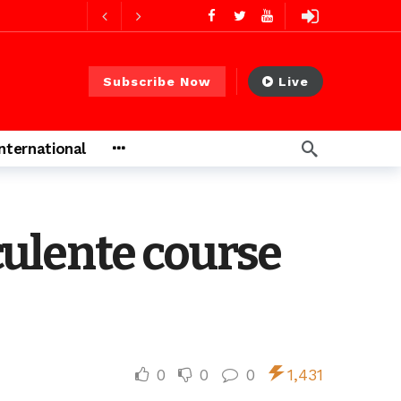
s ago
Subscribe Now
Live
heures ago
International
ulente course
0
0
0
1,431