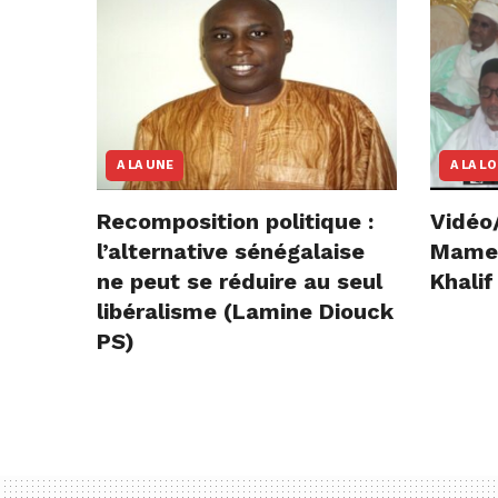
A LA UNE
A LA L
Recomposition politique :
Vidéo
l’alternative sénégalaise
Mame E
ne peut se réduire au seul
Khalif
libéralisme (Lamine Diouck
PS)