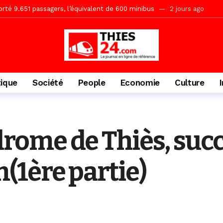
gare de Thiès, du dernier train en provenance de Touba
2 jours ago
Ndiaye l’initiateur du kurel 18 Safar a péri dans un accident
2 jour
daam, sécurité, eau, au coeur des priorités
2 jours ago
IGUINCHOR REK » au parti KIIRAY – Les Patriotes Républicains
7 
tique
Société
People
Economie
Culture
ome de Thiès, succ
(1ère partie)