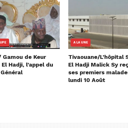
OUPE
A LA UNE
/ Gamou de Keur
Tivaouane/L’hôpital 
l Hadji, l’appel du
El Hadji Malick Sy re
 Général
ses premiers malade
lundi 10 Août