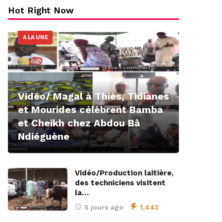
Hot Right Now
A LA UNE
Vidéo/ Magal à Thiès, Tidianes
et Mourides célèbrent Bamba
et Cheikh chez Abdou Bâ
Ndiéguène
Vidéo/Production laitière,
des techniciens visitent
la…
5 jours ago
1,443