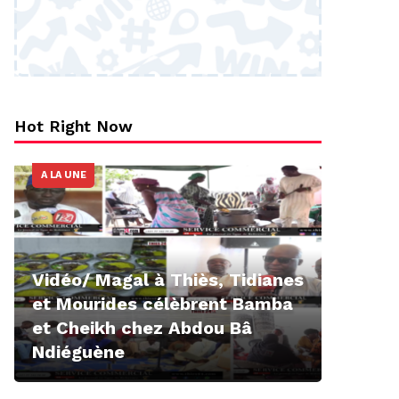
Hot Right Now
A LA UNE
Vidéo/ Magal à Thiès, Tidianes
et Mourides célèbrent Bamba
et Cheikh chez Abdou Bâ
Ndiéguène