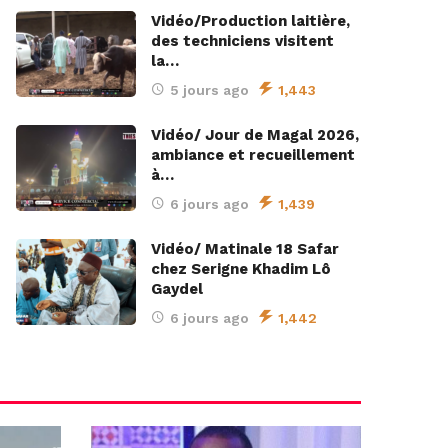
Vidéo/Production laitière,
des techniciens visitent
la…
5 jours ago
1,443
Vidéo/ Jour de Magal 2026,
ambiance et recueillement
à…
6 jours ago
1,439
Vidéo/ Matinale 18 Safar
chez Serigne Khadim Lô
Gaydel
6 jours ago
1,442