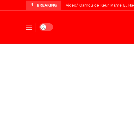
BREAKING
Vidéo/ Préparation Gamou 2026, Keu
Vidéo/ Revue de presse du 5 Août
Vidéo/ Contre la violence numériqu
Dark mode
Un commissariat d’arrondissement 
Vidéo/Célébration de Bamba et Chei
Touba, distribution d’eau aux abord
Foncier : l’heure n’est plus aux d
Tivaouane/L’hôpital Seydi El Hadji 