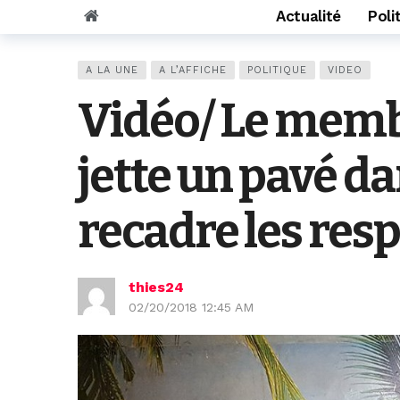
Actualité
Poli
A LA UNE
A L’AFFICHE
POLITIQUE
VIDEO
Vidéo/ Le mem
jette un pavé da
recadre les res
thies24
02/20/2018 12:45 AM