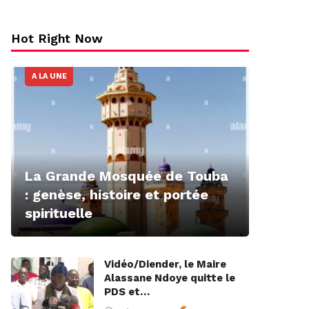
Hot Right Now
A LA UNE
La Grande Mosquée de Touba
: genèse, histoire et portée
spirituelle
Vidéo/Diender, le Maire
Alassane Ndoye quitte le
PDS et…