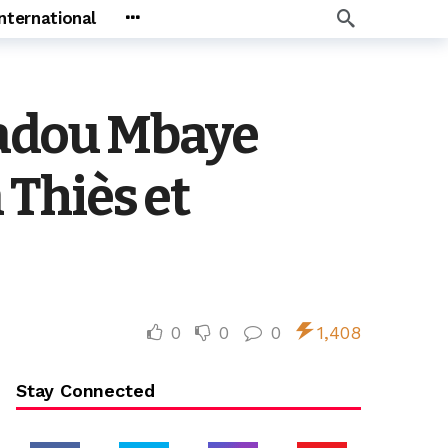
International
adou Mbaye
 Thiès et
0
0
0
1,408
Stay Connected