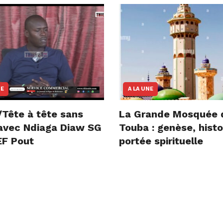
NE
A LA UNE
/Tête à tête sans
La Grande Mosquée 
e avec Ndiaga Diaw SG
Touba : genèse, histo
F Pout
portée spirituelle