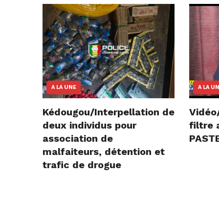
A LA UNE
A LA U
Kédougou/Interpellation de
Vidéo
deux individus pour
filtr
association de
PASTE
malfaiteurs, détention et
trafic de drogue