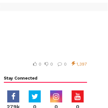
0
0
0
1,397
Stay Connected
279k
0
0
0