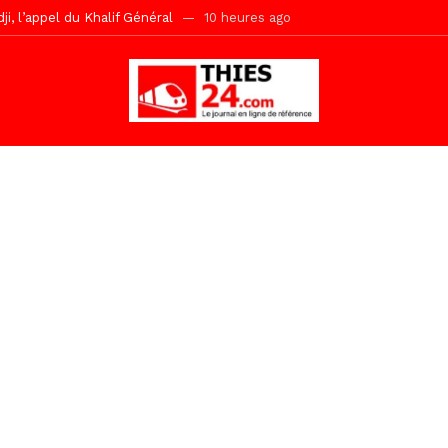
r Mame El Hadji décline ses priorités devant le Gouverneur
10 he
 2026 avec Mouhamadou Boiro
1 jour ago
e, 100 adolescents outillés dans le Boot Camp JAVA de Mboro
1 jo
de police inauguré à Touba
1 jour ago
kh, le « battré » d’Abdou Bâ Ndiéguène
2 jours ago
s de la grande mosquée par la Police Nationale
2 jours ago
emi-mesures, mais à une relance courageuse de l’économie sénégalaise
Malick Sy reçoit ses premiers malades lundi 10 Août
4 heures ago