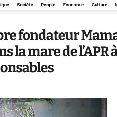
tique
Société
People
Economie
Culture
bre fondateur Mam
ns la mare de l’APR à
ponsables