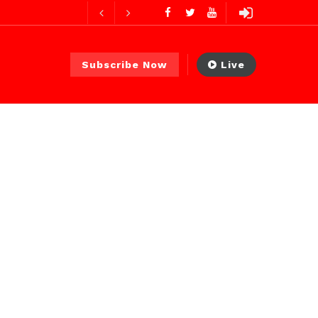
ures ago
ur ago
Subscribe Now
Live
2 jours ago