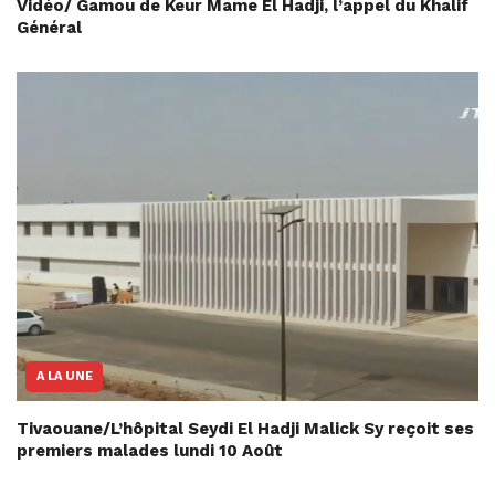
Vidéo/ Gamou de Keur Mame El Hadji, l’appel du Khalif
Général
A LA UNE
Tivaouane/L’hôpital Seydi El Hadji Malick Sy reçoit ses
premiers malades lundi 10 Août