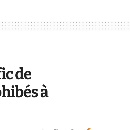
ic de
ohibés à