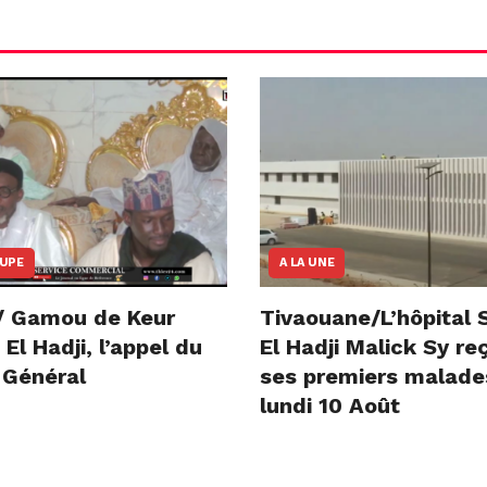
OUPE
A LA UNE
/ Gamou de Keur
Tivaouane/L’hôpital 
l Hadji, l’appel du
El Hadji Malick Sy re
 Général
ses premiers malade
lundi 10 Août