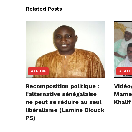
Related Posts
A LA UNE
A LA L
Recomposition politique :
Vidéo
l’alternative sénégalaise
Mame E
ne peut se réduire au seul
Khalif
libéralisme (Lamine Diouck
PS)