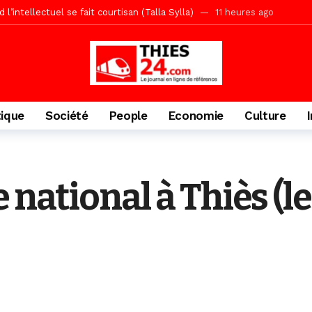
écriminations des populations de Pambal
1 jour ago
acances agricoles au Lycée Malick Sy de Thiès
2 jours ago
» (Par Moustapha SAMB Responsable de la formation doctorale au Cesti)
te des bénéficiaires de non-lieu et des prévenus renvoyés en procès
porté 9.651 passagers, l’équivalent de 600 minibus
2 jours ago
tique
Société
People
Economie
Culture
gare de Thiès, du dernier train en provenance de Touba
2 jours ago
Ndiaye l’initiateur du kurel 18 Safar a péri dans un accident
3 jour
daam, sécurité, eau, au coeur des priorités
3 jours ago
 national à Thiès (l
IGUINCHOR REK » au parti KIIRAY – Les Patriotes Républicains
11