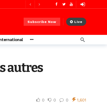
2 jours ago
Subscribe Now
Live
2 jours ago
International
s ago
es autres
 heures ago
0
0
0
1,601