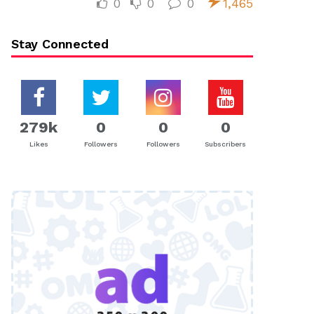
0
0
0
1,465
Stay Connected
279k
0
0
0
Likes
Followers
Followers
Subscribers