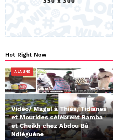
Hot Right Now
A LA UNE
Vidéo/ Magal à Thiès, Tidianes
et Mourides célèbrent Bamba
et Cheikh chez Abdou Bâ
Ndiéguène