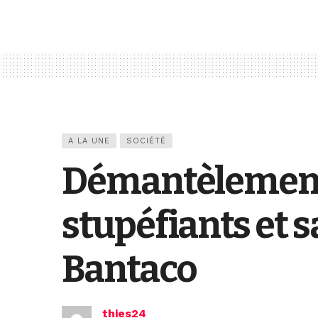
A LA UNE
SOCIÉTÉ
Démantèlement 
stupéfiants et s
Bantaco
thies24