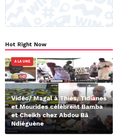
Hot Right Now
A LA UNE
Vidéo/ Magal à Thiès, Tidianes
et Mourides célèbrent Bamba
et Cheikh chez Abdou Bâ
Ndiéguène