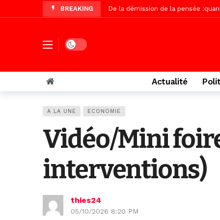
BREAKING
Autoroute Dakar-Saint Louis, les r
Vidéo/Une première, lancement de v
« Le Parti, la Patrie et la Nation 
Dark mode
Affaire Pape Cheikh Diallo : La lis
Vidéo/ Magal 2026, le train a trans
Actualité
Poli
Vidéo/ L’arrivée spectaculaire à la 
Vidéo/ Grand Thiès en deuil, Cheikh 
A LA UNE
ECONOMIE
Vidéo/Gamou Bakhdad chez Boroom N
Vidéo/Mini foire
Adhésion du Mouvement citoyen « Z
interventions)
thies24
05/10/2026 8:20 PM