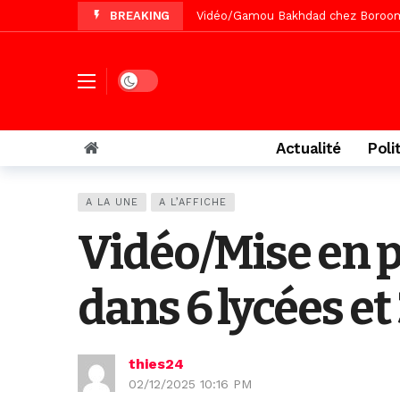
BREAKING
Vidéo/Magal Serigne Abdoulaye Yakhi
Vidéo/Chérif Nehma Aïdara Diamag
Tivaouane/L’hôpital Seydi El Hadji 
Dark mode
Vidéo/Une première, lancement de v
Actualité
Poli
A LA UNE
A L’AFFICHE
Vidéo/Mise en p
dans 6 lycées et
thies24
02/12/2025 10:16 PM