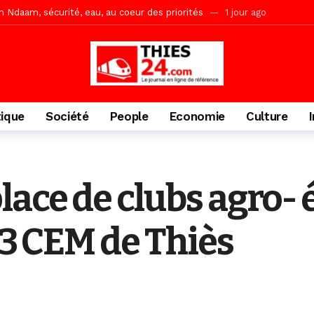
ne, le Comité d’organisation dévoile ses priorités
1 jour ago
uène Nimzath Thiès, mesures annoncées pour une réussite
1 jour 
Malick Sy reçoit ses premiers malades lundi 10 Août
2 jours ago
acances agricoles au Lycée Malick Sy de Thiès
7 heures ago
tique
Société
People
Economie
Culture
lace de clubs agro-
 3 CEM de Thiès