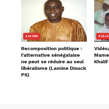
A LA UNE
A LA L
Recomposition politique :
Vidéo
l’alternative sénégalaise
Mame E
ne peut se réduire au seul
Khalif
libéralisme (Lamine Diouck
PS)