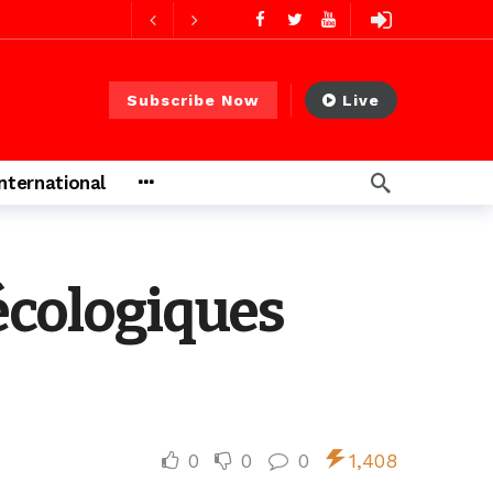
ago
Subscribe Now
Live
International
 écologiques
0
0
0
1,408