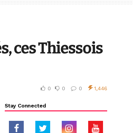
s, ces Thiessois
0
0
0
1,446
Stay Connected