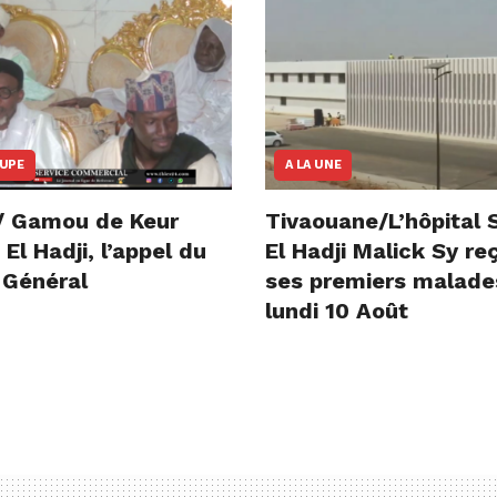
OUPE
A LA UNE
/ Gamou de Keur
Tivaouane/L’hôpital 
l Hadji, l’appel du
El Hadji Malick Sy re
 Général
ses premiers malade
lundi 10 Août