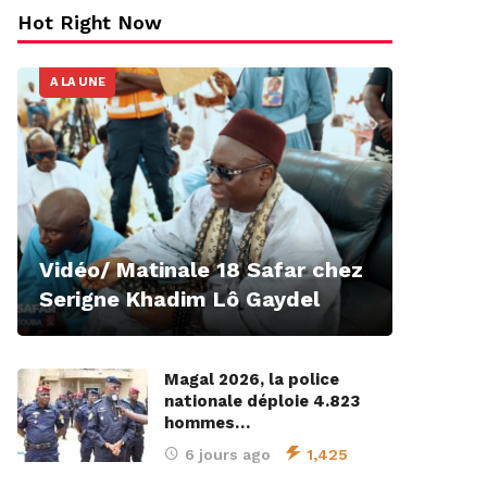
Hot Right Now
A LA UNE
Vidéo/ Matinale 18 Safar chez
Serigne Khadim Lô Gaydel
Magal 2026, la police
nationale déploie 4.823
hommes…
6 jours ago
1,425