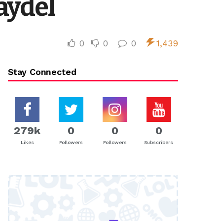
aydel
0
0
0
1,439
Stay Connected
279k
0
0
0
Likes
Followers
Followers
Subscribers