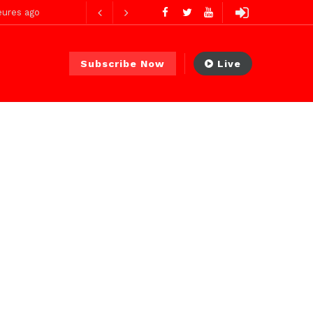
ures ago
urs ago
Subscribe Now
Live
utes ago