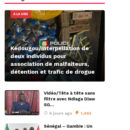
A LA UNE
Kédougou/Interpellation de
deux individus pour
association de malfaiteurs,
détention et trafic de drogue
Vidéo/Tête à tête sans
filtre avec Ndiaga Diaw
SG…
6 jours ago
1,463
Sénégal – Gambie : Un