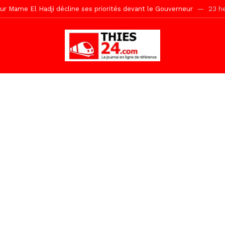
r Mame El Hadji décline ses priorités devant le Gouverneur
23 he
 2026 avec Mouhamadou Boiro
2 jours ago
e, 100 adolescents outillés dans le Boot Camp JAVA de Mboro
2 jo
Ndiaye l’initiateur du kurel 18 Safar a péri dans un accident
29 min