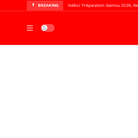
BREAKING
Vidéo/ Préparation Gamou 2026, Keu
Vidéo/ Revue de presse du 5 Août
Vidéo/ Contre la violence numériqu
Dark mode
Vidéo/ Grand Thiès en deuil, Cheikh 