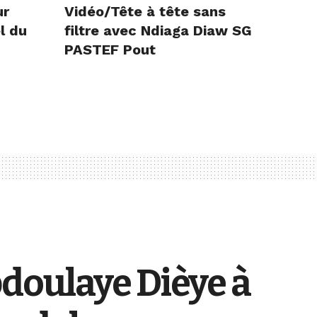
ur
Vidéo/Tête à tête sans
l du
filtre avec Ndiaga Diaw SG
PASTEF Pout
doulaye Dièye à