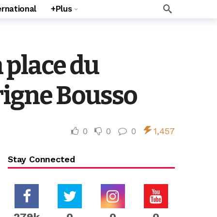
ernational
+Plus
 place du
rigne Bousso
0
0
0
1,457
Stay Connected
279k
0
0
0