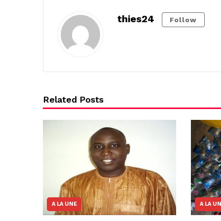
thies24
Follow
Related Posts
A LA UNE
A LA U