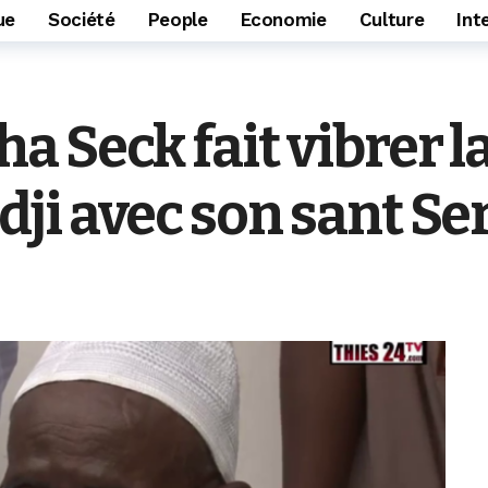
ue
Société
People
Economie
Culture
Int
 Seck fait vibrer la
ji avec son sant Se