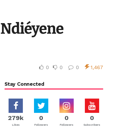
e Ndiéyene
0
0
0
1,467
Stay Connected
279k
0
0
0
Likes
Followers
Followers
Subscribers