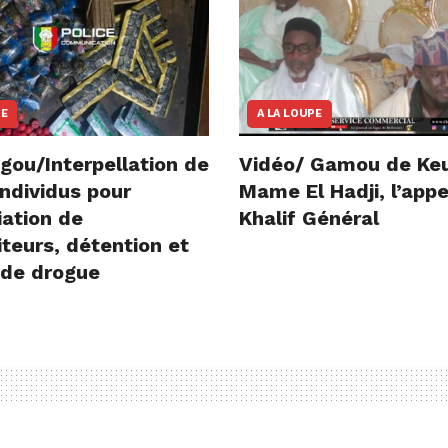
NE
A LA LOUPE
gou/Interpellation de
Vidéo/ Gamou de Ke
ndividus pour
Mame El Hadji, l’appe
iation de
Khalif Général
teurs, détention et
 de drogue