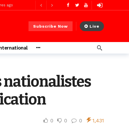
res ago
Subscribe Now
Live
 PS)
2 jours ago
International
rs ago
 nationalistes
ication
0
0
0
1,431