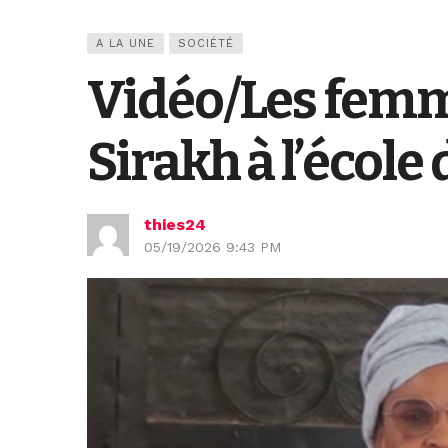
A LA UNE
SOCIÉTÉ
Vidéo/Les femm
Sirakh à l’école
thies24
05/19/2026 9:43 PM