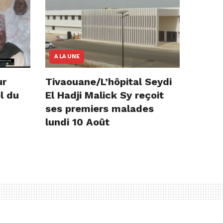
A LA UNE
ur
Tivaouane/L’hôpital Seydi
l du
El Hadji Malick Sy reçoit
ses premiers malades
lundi 10 Août