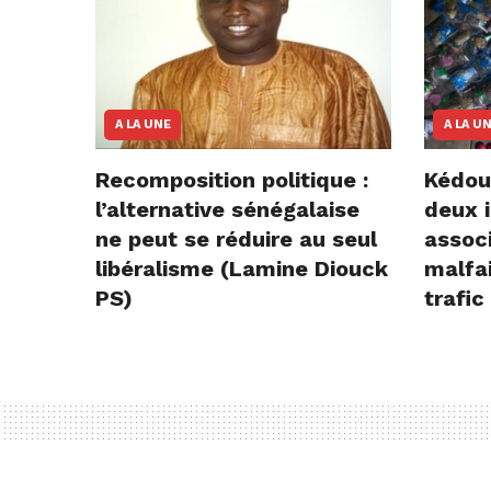
A LA UNE
A LA U
Recomposition politique :
Kédou
l’alternative sénégalaise
deux i
ne peut se réduire au seul
assoc
libéralisme (Lamine Diouck
malfai
PS)
trafic