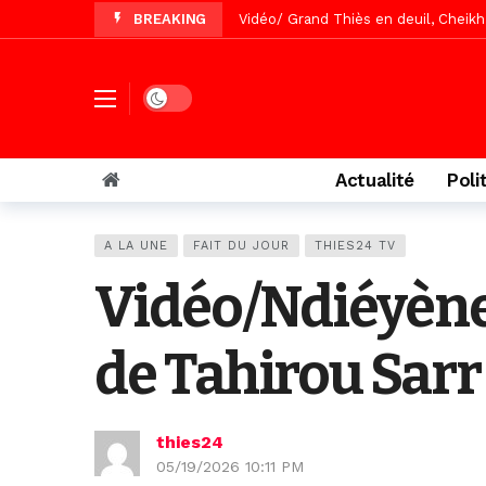
BREAKING
Vidéo/Gamou Bakhdad chez Boroom N
Vidéo/Magal Serigne Abdoulaye Yakhi
Vidéo/Chérif Nehma Aïdara Diamag
Dark mode
Tivaouane/L’hôpital Seydi El Hadji 
Recomposition politique : l’alterna
Actualité
Poli
Vidéo/ Gamou de Keur Mame El Hadji
Vidéo/ Préparation Gamou 2026, Keu
A LA UNE
FAIT DU JOUR
THIES24 TV
Vidéo/ Magal 2026, le train a trans
Vidéo/Ndiéyène 
de Tahirou Sarr
thies24
05/19/2026 10:11 PM