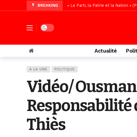
BREAKING
« Le Parti, la Patrie et la Nation 
Affaire Pape Cheikh Diallo : La lis
Vidéo/ Magal 2026, le train a trans
Dark mode
Vidéo/ L’arrivée spectaculaire à la 
Vidéo/ Grand Thiès en deuil, Cheikh 
Actualité
Poli
Vidéo/Gamou Bakhdad chez Boroom N
Vidéo/Magal Serigne Abdoulaye Yakhi
A LA UNE
POLITIQUE
Vidéo/Chérif Nehma Aïdara Diamag
Vidéo/ Ousmane
Autoroute Dakar-Saint Louis, les r
Responsabilité d
Thiès