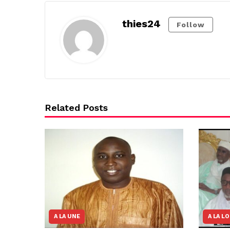
thies24
Follow
Related Posts
A LA UNE
A LA L