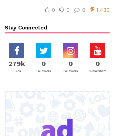
0
0
0
1,439
Stay Connected
279k
0
0
0
Likes
Followers
Followers
Subscribers