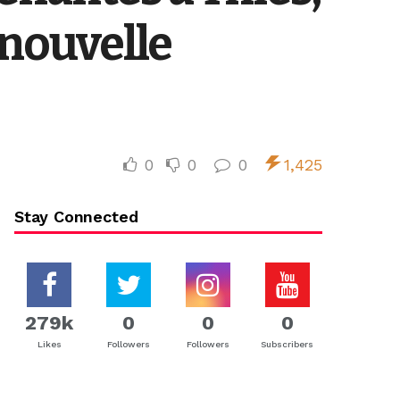
 nouvelle
0
0
0
1,425
Stay Connected
279k
0
0
0
Likes
Followers
Followers
Subscribers