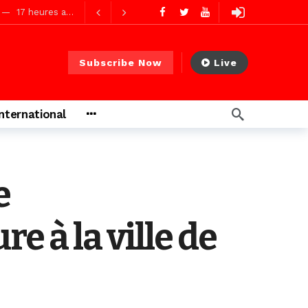
17 heures ago
17 heures ago
Subscribe Now
Live
s ago
International
s ago
e
e à la ville de