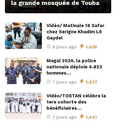
la grande mosquée de Touba
Vidéo/ Matinale 18 Safar
chez Serigne Khadim Lô
Gaydel
6 jours ago
1,436
Magal 2026, la police
nationale déploie 4.823
hommes…
7 jours ago
1,427
Vidéo/TOSTAN célèbre la
1ere cohorte des
bénéficiaires…
7 jours ago
1,441