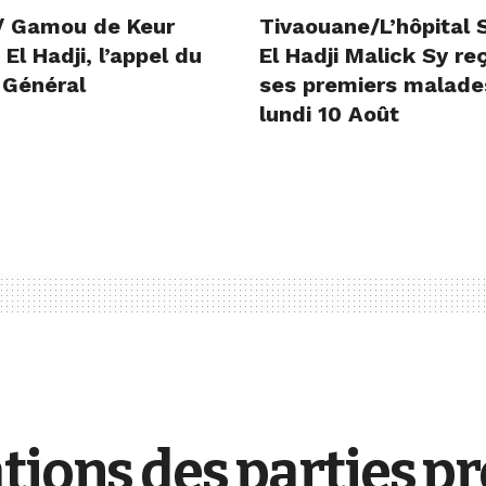
/ Gamou de Keur
Tivaouane/L’hôpital 
l Hadji, l’appel du
El Hadji Malick Sy re
 Général
ses premiers malade
lundi 10 Août
tions des parties pr