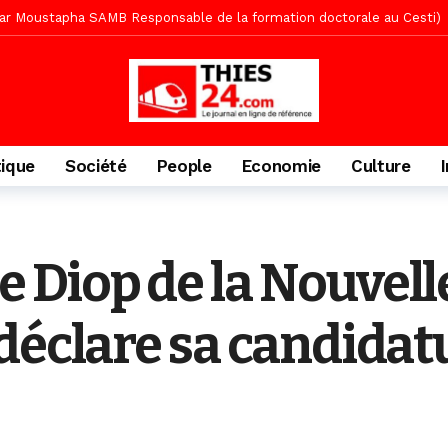
» (Par Moustapha SAMB Responsable de la formation doctorale au Cesti)
te des bénéficiaires de non-lieu et des prévenus renvoyés en procès
porté 9.651 passagers, l’équivalent de 600 minibus
1 jour ago
gare de Thiès, du dernier train en provenance de Touba
2 jours ago
Ndiaye l’initiateur du kurel 18 Safar a péri dans un accident
2 jour
tique
Société
People
Economie
Culture
daam, sécurité, eau, au coeur des priorités
2 jours ago
ne, le Comité d’organisation dévoile ses priorités
2 jours ago
uène Nimzath Thiès, mesures annoncées pour une réussite
2 jour
 Diop de la Nouvell
écriminations des populations de Pambal
10 heures ago
éclare sa candidatur