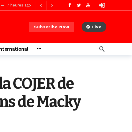
7 heures ago
7 heures ago
Subscribe Now
Live
ago
International
ago
la COJER de
ons de Macky