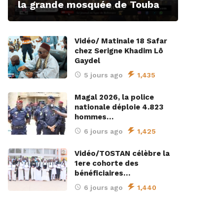
la grande mosquée de Touba
Vidéo/ Matinale 18 Safar
chez Serigne Khadim Lô
Gaydel
5 jours ago
1,435
Magal 2026, la police
nationale déploie 4.823
hommes…
6 jours ago
1,425
Vidéo/TOSTAN célèbre la
1ere cohorte des
bénéficiaires…
6 jours ago
1,440