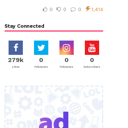
0
0
0
1,414
Stay Connected
279k
0
0
0
Likes
Followers
Followers
Subscribers