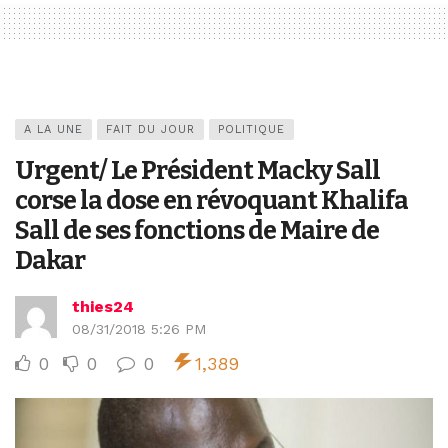
A LA UNE
FAIT DU JOUR
POLITIQUE
Urgent/ Le Président Macky Sall
corse la dose en révoquant Khalifa
Sall de ses fonctions de Maire de
Dakar
thies24
08/31/2018 5:26 PM
0
0
0
1,389