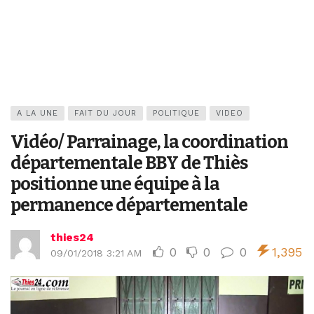
A LA UNE
FAIT DU JOUR
POLITIQUE
VIDEO
Vidéo/ Parrainage, la coordination
départementale BBY de Thiès
positionne une équipe à la
permanence départementale
thies24
0
0
0
1,395
09/01/2018 3:21 AM