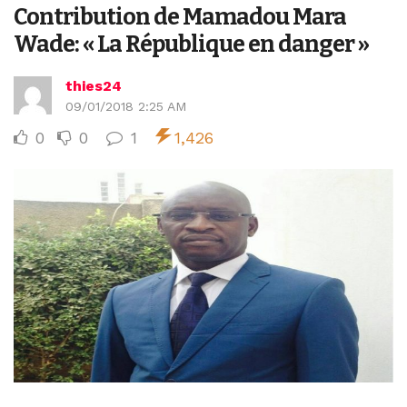
Contribution de Mamadou Mara
Wade: « La République en danger »
thies24
09/01/2018 2:25 AM
0
0
1
1,426