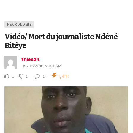
NÉCROLOGIE
Vidéo/ Mort du journaliste Ndéné
Bitèye
thies24
09/01/2018 2:09 AM
0
0
0
1,411