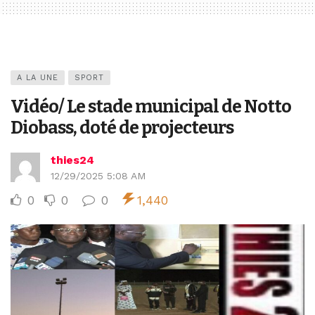
A LA UNE
SPORT
Vidéo/ Le stade municipal de Notto
Diobass, doté de projecteurs
thies24
12/29/2025 5:08 AM
0
0
0
1,440