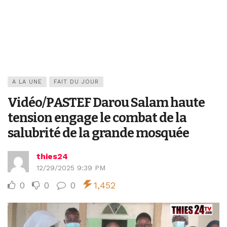
A LA UNE
FAIT DU JOUR
Vidéo/PASTEF Darou Salam haute
tension engage le combat de la
salubrité de la grande mosquée
thies24
12/29/2025 9:39 PM
0
0
0
1,452