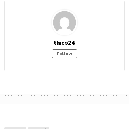
thies24
Follow