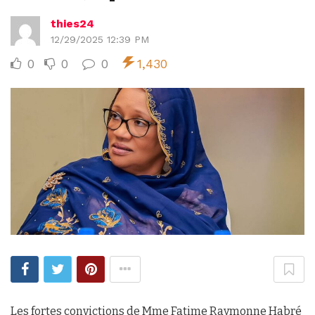
thies24
12/29/2025 12:39 PM
0
0
0
1,430
Les fortes convictions de Mme Fatime Raymonne Habré