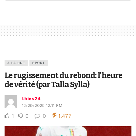
A LA UNE
SPORT
Le rugissement du rebond: l’heure
de vérité (par Talla Sylla)
thies24
12/29/2025 12:11 PM
1
0
0
1,477