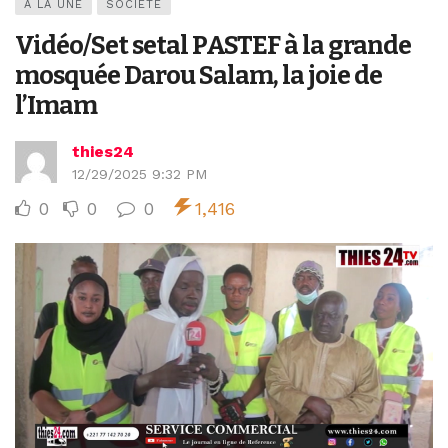
A LA UNE
SOCIÉTÉ
Vidéo/Set setal PASTEF à la grande
mosquée Darou Salam, la joie de
l’Imam
thies24
12/29/2025 9:32 PM
0
0
0
1,416