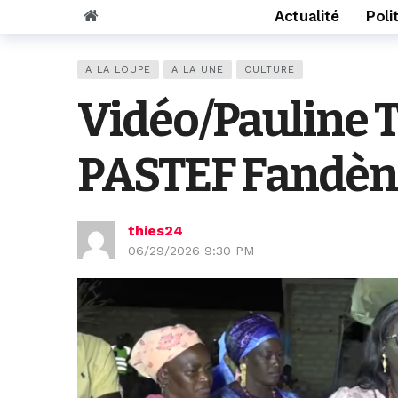
Actualité
Poli
A LA LOUPE
A LA UNE
CULTURE
Vidéo/Pauline T
PASTEF Fandèn
thies24
06/29/2026 9:30 PM