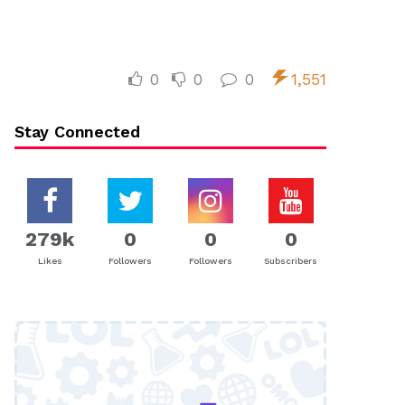
0
0
0
1,551
Stay Connected
279k
0
0
0
Likes
Followers
Followers
Subscribers