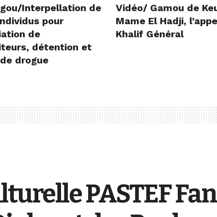
gou/Interpellation de
Vidéo/ Gamou de Ke
ndividus pour
Mame El Hadji, l’appe
iation de
Khalif Général
teurs, détention et
 de drogue
lturelle PASTEF Fa