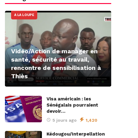
A LA LOUPE
Vidéo/Action de manager en
santé, sécurité au travail,
rencontre de sensibilisation à
Thiès
Visa américain : les
Sénégalais pourraient
devoir…
5 jours ago
1,420
Kédougou/Interpellation