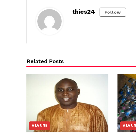
thies24
Follow
Related Posts
A LA UNE
A LA U