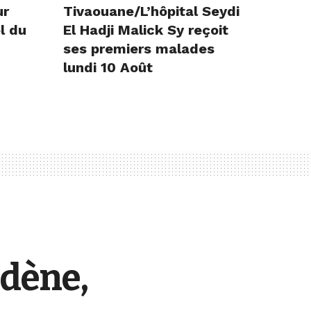
ur
Tivaouane/L’hôpital Seydi
l du
El Hadji Malick Sy reçoit
ses premiers malades
lundi 10 Août
ndène,