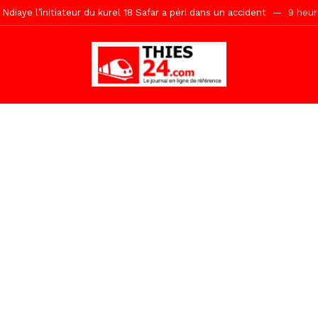
daam, sécurité, eau, au coeur des priorités
9 heures ago
ne, le Comité d’organisation dévoile ses priorités
9 heures ago
uène Nimzath Thiès, mesures annoncées pour une réussite
9 heur
Malick Sy reçoit ses premiers malades lundi 10 Août
1 jour ago
tive sénégalaise ne peut se réduire au seul libéralisme (Lamine Diouck
, l’appel du Khalif Général
1 jour ago
r Mame El Hadji décline ses priorités devant le Gouverneur
1 jou
porté 9.651 passagers, l’équivalent de 600 minibus
1 heure ago