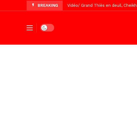
BREAKING
Vidéo/Gamou Bakhdad chez Boroom N
Vidéo/Magal Serigne Abdoulaye Yakhi
Vidéo/Chérif Nehma Aïdara Diamag
Dark mode
Tivaouane/L’hôpital Seydi El Hadji 
Recomposition politique : l’alterna
Vidéo/ Gamou de Keur Mame El Hadji
Vidéo/ Préparation Gamou 2026, Keu
Vidéo/ Magal 2026, le train a trans