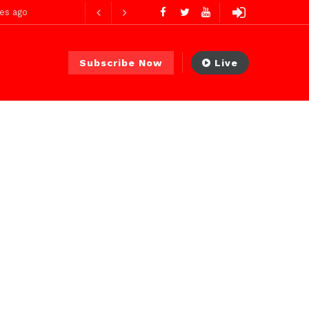
es ago
Subscribe Now
Live
 PS)
1 jour ago
r ago