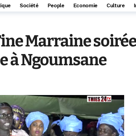
tique
Société
People
Economie
Culture
ine Marraine soirée 
e à Ngoumsane