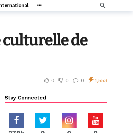
International
culturelle de
0
0
0
1,553
Stay Connected
279k
0
0
0