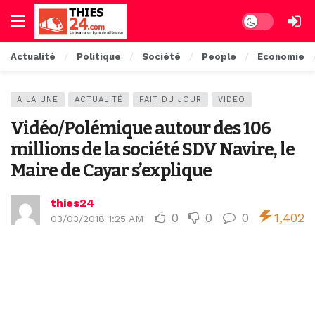
Dark mode
Actualité
Politique
Société
People
Economie
A LA UNE
ACTUALITÉ
FAIT DU JOUR
VIDEO
Vidéo/Polémique autour des 106
millions de la société SDV Navire, le
Maire de Cayar s’explique
thies24
0
0
0
1,402
03/03/2018 1:25 AM