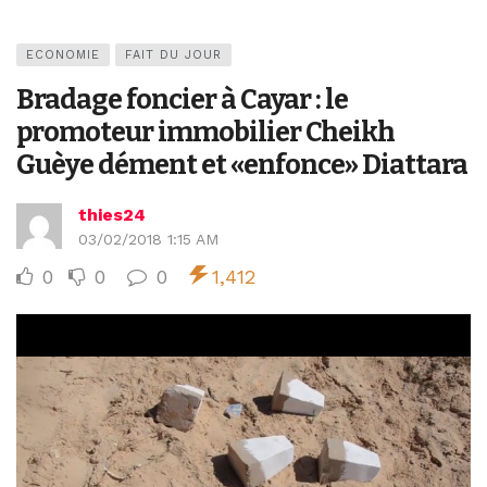
ECONOMIE
FAIT DU JOUR
Bradage foncier à Cayar : le
promoteur immobilier Cheikh
Guèye dément et «enfonce» Diattara
thies24
03/02/2018 1:15 AM
0
0
0
1,412