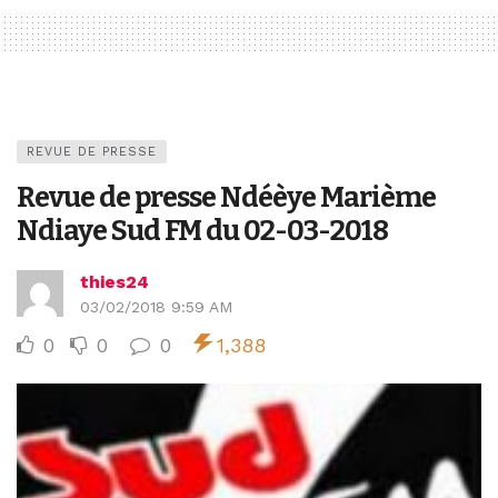
REVUE DE PRESSE
Revue de presse Ndéèye Marième
Ndiaye Sud FM du 02-03-2018
thies24
03/02/2018 9:59 AM
0
0
0
1,388