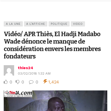
A LA UNE
A L’AFFICHE
POLITIQUE
VIDEO
Vidéo/ APR Thiès, El Hadji Madabo
Wade dénonce le manque de
considération envers les membres
fondateurs
thies24
03/02/2018 1:32 AM
0
0
0
1,424