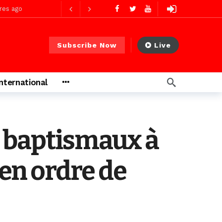
res ago
Subscribe Now
Live
res ago
International
 PS)
2 jours ago
rs ago
s baptismaux à
en ordre de