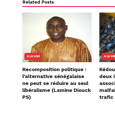
Related Posts
A LA UNE
A LA U
Recomposition politique :
Kédou
l’alternative sénégalaise
deux i
ne peut se réduire au seul
assoc
libéralisme (Lamine Diouck
malfai
PS)
trafic