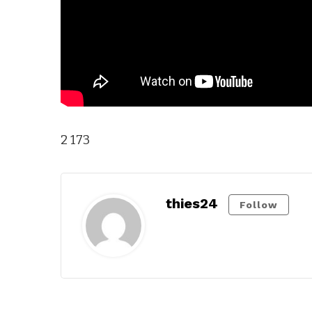
2 173
thies24
Follow