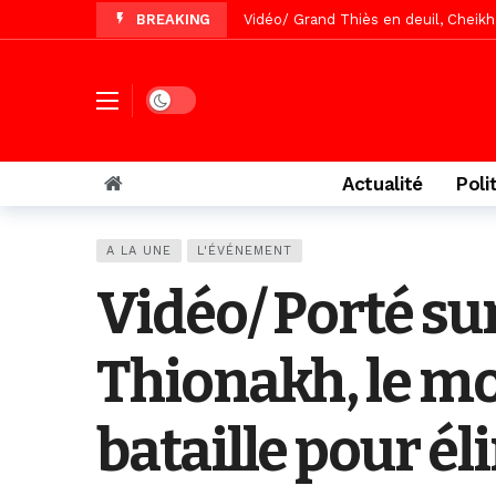
Vidéo/ Grand Thiès en deuil, Cheikh 
BREAKING
Vidéo/Gamou Bakhdad chez Boroom N
Vidéo/Magal Serigne Abdoulaye Yakhi
Dark mode
Vidéo/Chérif Nehma Aïdara Diamag
Tivaouane/L’hôpital Seydi El Hadji 
Actualité
Poli
Recomposition politique : l’alterna
Vidéo/ Gamou de Keur Mame El Hadji
A LA UNE
L'ÉVÉNEMENT
Vidéo/ Préparation Gamou 2026, Keu
Vidéo/ Porté su
Vidéo/ Magal 2026, le train a trans
Thionakh, le m
bataille pour é