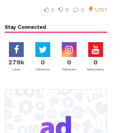
0
0
0
1,767
Stay Connected
279k
0
0
0
Likes
Followers
Followers
Subscribers