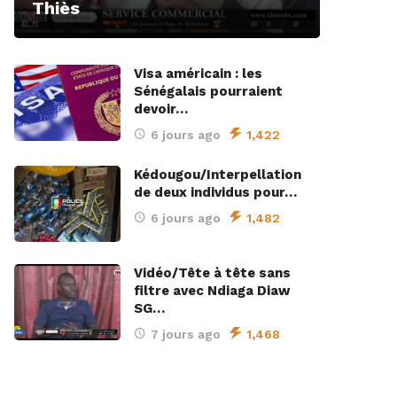
Thiès
Visa américain : les
Sénégalais pourraient
devoir…
6 jours ago
1,422
Kédougou/Interpellation
de deux individus pour…
6 jours ago
1,482
Vidéo/Tête à tête sans
filtre avec Ndiaga Diaw
SG…
7 jours ago
1,468