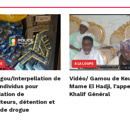
NE
A LA LOUPE
gou/Interpellation de
Vidéo/ Gamou de Ke
ndividus pour
Mame El Hadji, l’appe
iation de
Khalif Général
teurs, détention et
 de drogue