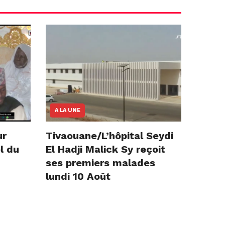
A LA UNE
ur
Tivaouane/L’hôpital Seydi
l du
El Hadji Malick Sy reçoit
ses premiers malades
lundi 10 Août