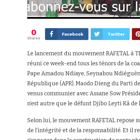
0
Facebook
Twitter
Shares
Le lancement du mouvement RAFETAL à Th
réuni ce week-end tous les ténors de la coa
Pape Amadou Ndiaye, Seynabou Ndiéguène, 
République (APR), Maodo Dieng du Parti de l
venus communier avec Assane Sow Préside
n’est autre que le défunt Djibo Leyti Kâ d
Selon lui, le mouvement RAFETAL repose su
de l’intégrité et de la responsabilité. Et il 