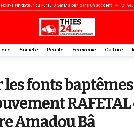
Ndiaye l’initiateur du kurel 18 Safar a péri dans un accident
21 heu
daam, sécurité, eau, au coeur des priorités
21 heures ago
ne, le Comité d’organisation dévoile ses priorités
21 heures ago
uène Nimzath Thiès, mesures annoncées pour une réussite
21 heu
Malick Sy reçoit ses premiers malades lundi 10 Août
2 jours ago
tique
Société
People
Economie
Culture
tive sénégalaise ne peut se réduire au seul libéralisme (Lamine Diouck
, l’appel du Khalif Général
2 jours ago
r Mame El Hadji décline ses priorités devant le Gouverneur
2 jou
r les fonts baptême
porté 9.651 passagers, l’équivalent de 600 minibus
13 heures ago
ouvement RAFETAL 
lire Amadou Bâ