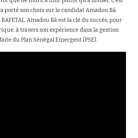
ôt que de murs, à unir plutôt qu’à diviser. C’est
a porté son choix sur le candidat Amadou Bâ.
AFETAL, Amadou Bâ est la clé du succès, pour
frique, à travers son expérience dans la gestion
arfaite du Plan Sénégal Emergent (PSE).