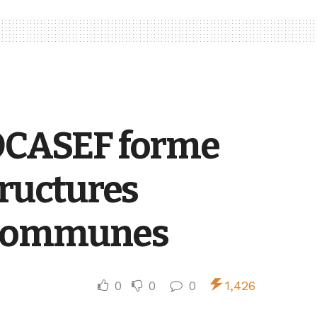
PROCASEF forme
tructures
s communes
0
0
0
1,426