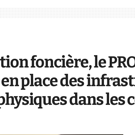
tion foncière, le 
 en place des infras
physiques dans le