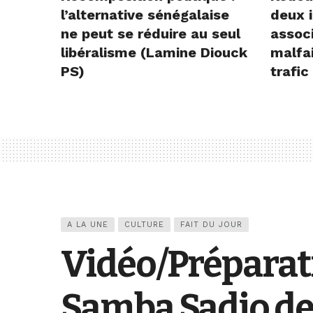
l’alternative sénégalaise
deux i
ne peut se réduire au seul
assoc
libéralisme (Lamine Diouck
malfai
PS)
trafic
A LA UNE
CULTURE
FAIT DU JOUR
Vidéo/Préparatio
Samba Sadio de 1