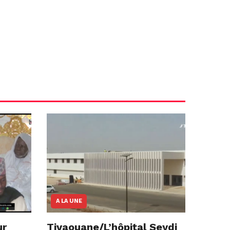
A LA UNE
ur
Tivaouane/L’hôpital Seydi