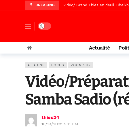
BREAKING
Vidéo/Gamou Bakhdad chez Boroom N
Vidéo/Magal Serigne Abdoulaye Yakhi
Vidéo/Chérif Nehma Aïdara Diamag
Dark mode
Tivaouane/L’hôpital Seydi El Hadji 
Recomposition politique : l’alterna
Actualité
Poli
Vidéo/ Gamou de Keur Mame El Hadji
Vidéo/ Préparation Gamou 2026, Keu
A LA UNE
FOCUS
ZOOM SUR
Vidéo/ Magal 2026, le train a trans
Vidéo/Préparatio
Samba Sadio (ré
thies24
10/19/2025 9:11 PM