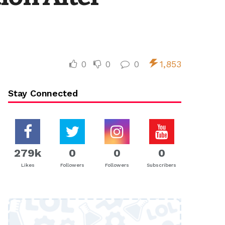
0
0
0
1,853
Stay Connected
279k
0
0
0
Likes
Followers
Followers
Subscribers