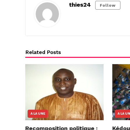
thies24
Follow
Related Posts
A LA UNE
A LA U
Recomposition politique :
Kédou