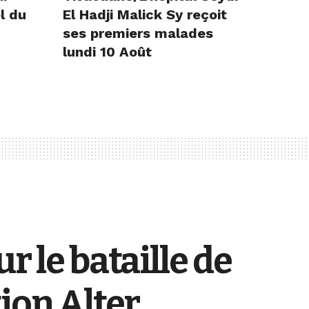
l du
El Hadji Malick Sy reçoit
ses premiers malades
lundi 10 Août
r le bataille de
tion Alter