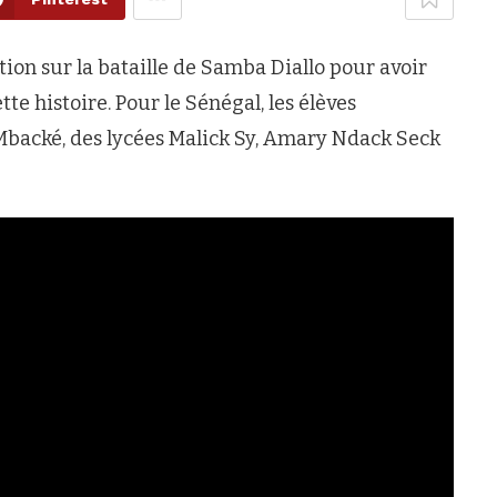
tion sur la bataille de Samba Diallo pour avoir
te histoire. Pour le Sénégal, les élèves
Mbacké, des lycées Malick Sy, Amary Ndack Seck