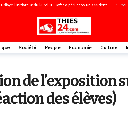
daam, sécurité, eau, au coeur des priorités
16 heures ago
ne, le Comité d’organisation dévoile ses priorités
16 heures ago
uène Nimzath Thiès, mesures annoncées pour une réussite
16 heu
Malick Sy reçoit ses premiers malades lundi 10 Août
1 jour ago
tive sénégalaise ne peut se réduire au seul libéralisme (Lamine Diouck
tique
Société
People
Economie
Culture
, l’appel du Khalif Général
2 jours ago
r Mame El Hadji décline ses priorités devant le Gouverneur
2 jou
porté 9.651 passagers, l’équivalent de 600 minibus
8 heures ago
n de l’exposition su
action des élèves)