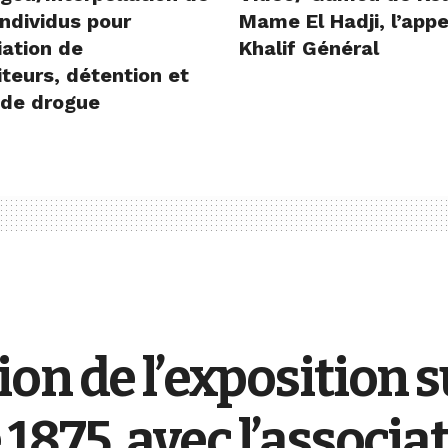
ndividus pour
Mame El Hadji, l’appe
iation de
Khalif Général
teurs, détention et
 de drogue
n de l’exposition su
875, avec l’associa