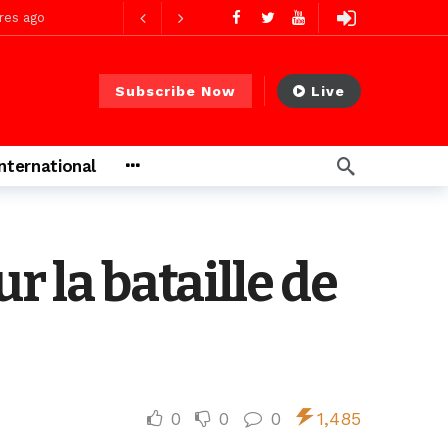
res ago
Subscribe Now
Live
 PS)
2 jours ago
International
rs ago
r la bataille de
0
0
0
1,485