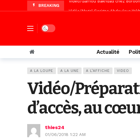
BREAKING
Vidéo/Magal Serigne Abdoulaye Yakhi
Vidéo/Chérif Nehma Aïdara Diamag
Tivaouane/L’hôpital Seydi El Hadji 
Dark mode
Vidéo/Une première, lancement de v
Actualité
Poli
A LA LOUPE
A LA UNE
A L’AFFICHE
VIDEO
Vidéo/Préparati
d’accès, au cœu
thies24
01/06/2018 1:22 AM