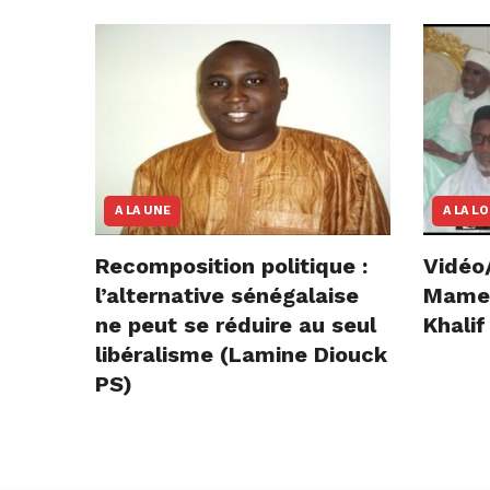
A LA UNE
A LA L
Recomposition politique :
Vidéo
l’alternative sénégalaise
Mame E
ne peut se réduire au seul
Khalif
libéralisme (Lamine Diouck
PS)