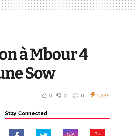
son à Mbour 4
oune Sow
0
0
0
1,395
Stay Connected