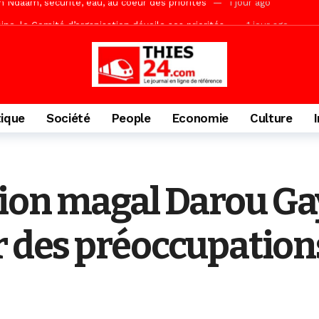
ne, le Comité d’organisation dévoile ses priorités
1 jour ago
uène Nimzath Thiès, mesures annoncées pour une réussite
1 jour 
Malick Sy reçoit ses premiers malades lundi 10 Août
2 jours ago
acances agricoles au Lycée Malick Sy de Thiès
5 heures ago
tique
Société
People
Economie
Culture
on magal Darou Gay
r des préoccupation