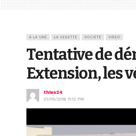
A LA UNE
LA VEDETTE
SOCIÉTÉ
VIDEO
Tentative de dé
Extension, les 
thies24
01/05/2018 11:12 PM