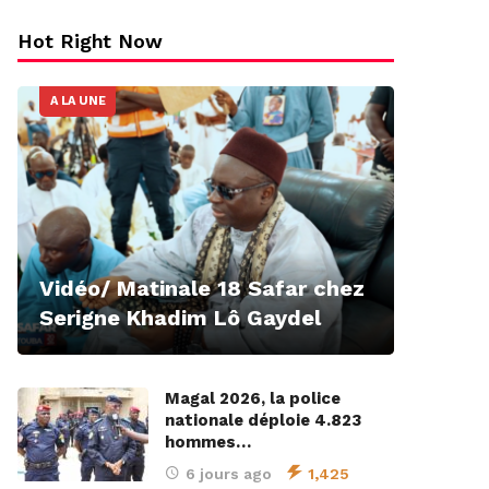
Hot Right Now
A LA UNE
Vidéo/ Matinale 18 Safar chez
Serigne Khadim Lô Gaydel
Magal 2026, la police
nationale déploie 4.823
hommes…
6 jours ago
1,425