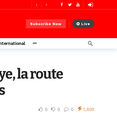
ago
Subscribe Now
Live
International
e, la route
s
0
0
0
1,400