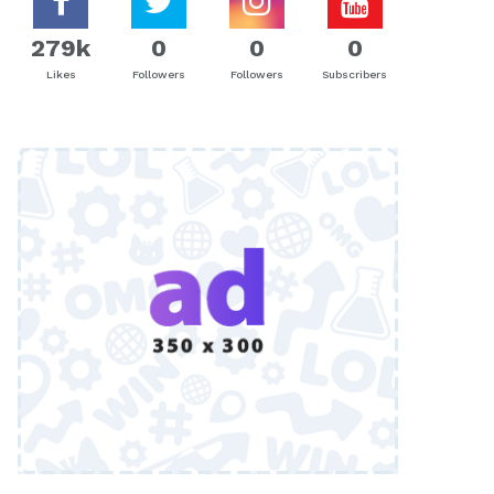
279k
0
0
0
Likes
Followers
Followers
Subscribers