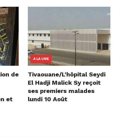
A LA UNE
ion de
Tivaouane/L’hôpital Seydi
El Hadji Malick Sy reçoit
ses premiers malades
on et
lundi 10 Août