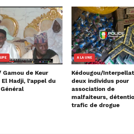
OUPE
A LA UNE
/ Gamou de Keur
Kédougou/Interpellat
l Hadji, l’appel du
deux individus pour
 Général
association de
malfaiteurs, détenti
trafic de drogue