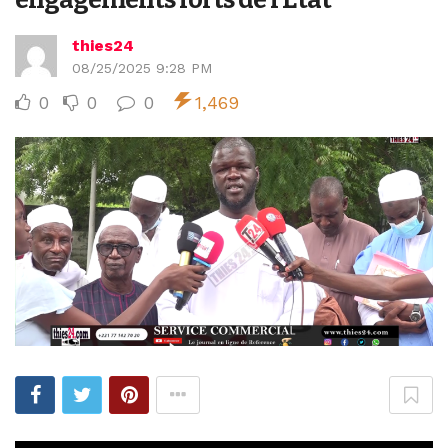
thies24
08/25/2025 9:28 PM
0
0
0
1,469