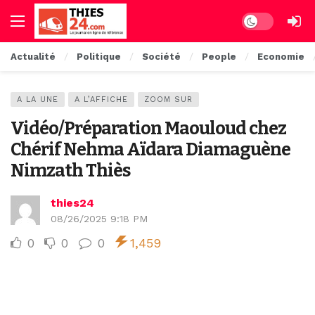
Dark mode
Actualité
Politique
Société
People
Economie
A LA UNE
A L’AFFICHE
ZOOM SUR
Vidéo/Préparation Maouloud chez
Chérif Nehma Aïdara Diamaguène
Nimzath Thiès
thies24
08/26/2025 9:18 PM
0
0
0
1,459