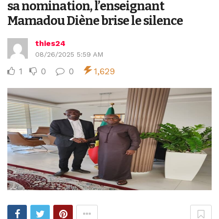
sa nomination, l’enseignant
Mamadou Diène brise le silence
thies24
08/26/2025 5:59 AM
1
0
0
1,629