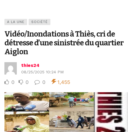
A LA UNE
SOCIÉTÉ
Vidéo/Inondations à Thiès, cri de
détresse d’une sinistrée du quartier
Aiglon
thies24
08/25/2025 10:24 PM
0
0
0
1,455