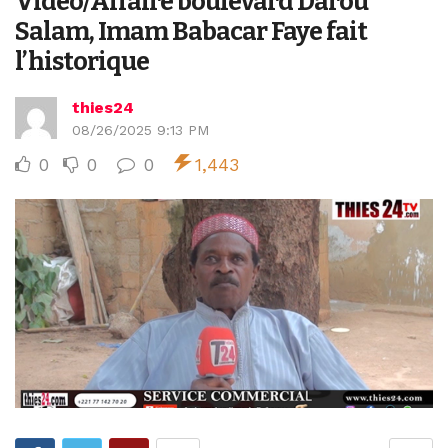
Vidéo/Affaire boulevard Darou
Salam, Imam Babacar Faye fait
l’historique
thies24
08/26/2025 9:13 PM
0
0
0
1,443