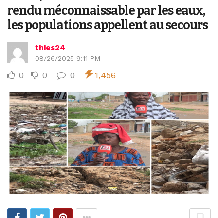
rendu méconnaissable par les eaux,
les populations appellent au secours
thies24
08/26/2025 9:11 PM
0
0
0
1,456