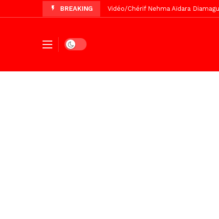
BREAKING
Tivaouane/L’hôpital Seydi El Hadji 
Recomposition politique : l’alterna
Vidéo/ Gamou de Keur Mame El Hadji
Dark mode
Vidéo/ Préparation Gamou 2026, Keu
Vidéo/ Revue de presse du 5 Août
Vidéo/ Contre la violence numériqu
Un commissariat d’arrondissement 
Vidéo/Gamou Bakhdad chez Boroom N