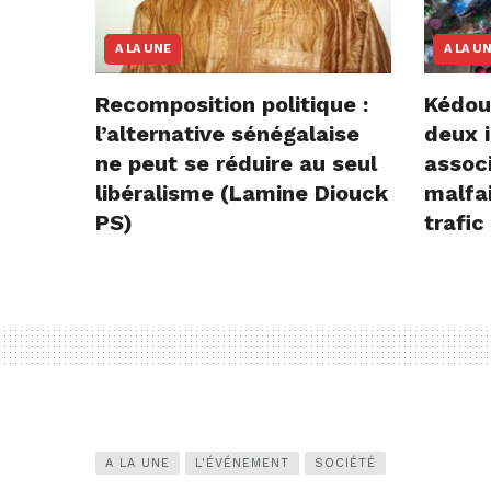
A LA UNE
A LA U
Recomposition politique :
Kédou
l’alternative sénégalaise
deux i
ne peut se réduire au seul
assoc
libéralisme (Lamine Diouck
malfai
PS)
trafic
A LA UNE
L'ÉVÉNEMENT
SOCIÉTÉ