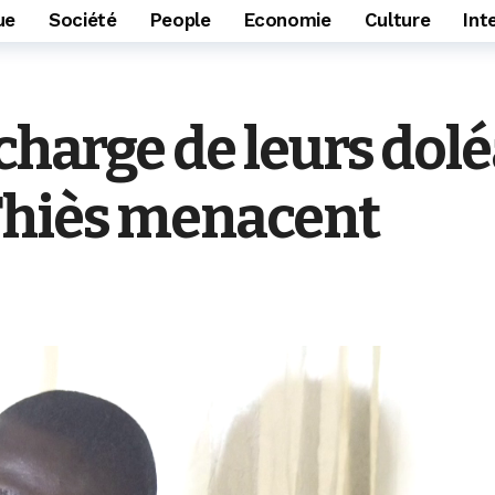
ue
Société
People
Economie
Culture
Int
charge de leurs dolé
Thiès menacent