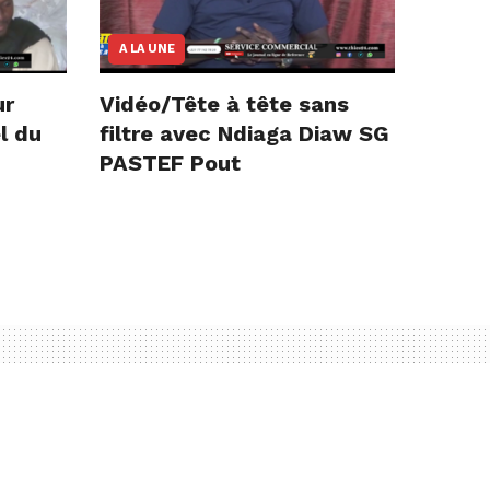
A LA UNE
ur
Vidéo/Tête à tête sans
l du
filtre avec Ndiaga Diaw SG
PASTEF Pout