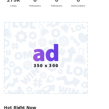
Likes
Followers
Followers
Subscribers
Hot Right Now