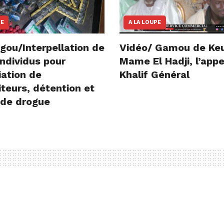
NE
A LA LOUPE
gou/Interpellation de
Vidéo/ Gamou de Ke
ndividus pour
Mame El Hadji, l’appe
iation de
Khalif Général
teurs, détention et
 de drogue