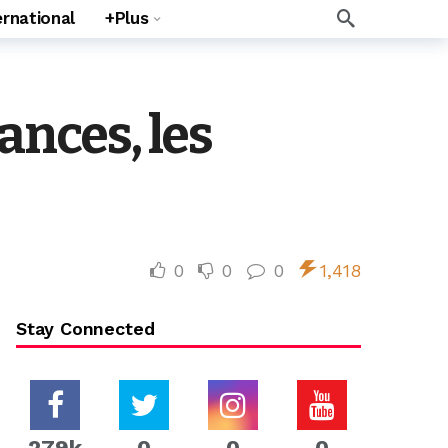
ernational
+Plus
ances, les
0
0
0
1,418
Stay Connected
279k
0
0
0