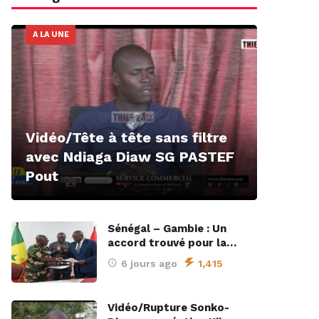
A LA UNE
Vidéo/Tête à tête sans filtre
avec Ndiaga Diaw SG PASTEF
Pout
Sénégal – Gambie : Un
accord trouvé pour la…
6 jours ago
1,415
Vidéo/Rupture Sonko-