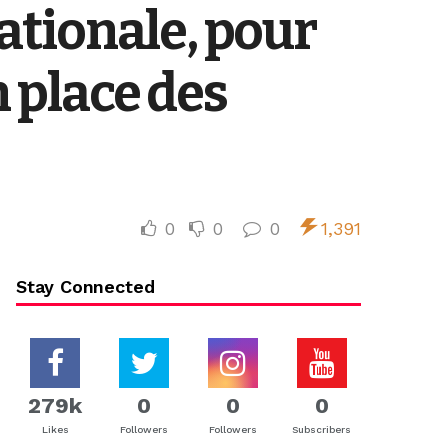
ationale, pour
n place des
0
0
0
1,391
Stay Connected
279k
0
0
0
Likes
Followers
Followers
Subscribers