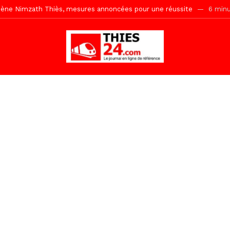
Malick Sy reçoit ses premiers malades lundi 10 Août
16 heures ago
tive sénégalaise ne peut se réduire au seul libéralisme (Lamine Diouck
, l’appel du Khalif Général
21 heures ago
r Mame El Hadji décline ses priorités devant le Gouverneur
22 he
 2026 avec Mouhamadou Boiro
2 jours ago
e, 100 adolescents outillés dans le Boot Camp JAVA de Mboro
2 jo
de police inauguré à Touba
2 jours ago
daam, sécurité, eau, au coeur des priorités
2 minutes ago