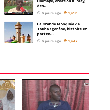
Diomaye, création Kiiraay,
des…
6 jours ago
1,412
La Grande Mosquée de
Touba : genèse, histoire et
portée…
6 jours ago
1,447