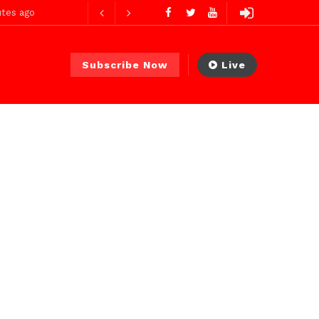
 PS)
21 heures ago
Subscribe Now
Live
ures ago
urs ago