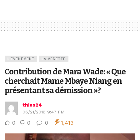
L'ÉVÉNEMENT
LA VEDETTE
Contribution de Mara Wade: « Que
cherchait Mame Mbaye Niang en
présentant sa démission »?
thies24
06/21/2018 9:47 PM
0
0
0
1,413