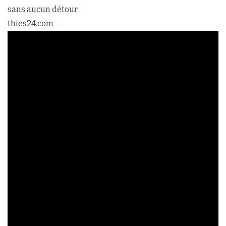
sans aucun détour
thies24.com