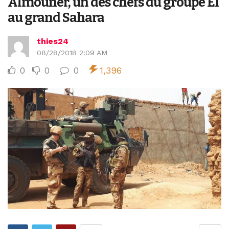
Almouner, un des chefs du groupe EI
au grand Sahara
thies24
08/28/2018 2:09 AM
0
0
0
1,396