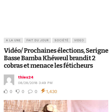
A LA UNE
FAIT DU JOUR
SOCIÉTÉ
VIDEO
Vidéo/ Prochaines élections, Serigne
Basse Bamba Khéweul brandit 2
cobras et menace les féticheurs
thies24
08/28/2018 3:49 PM
0
0
0
1,430