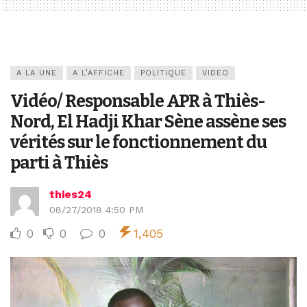
A LA UNE
A L’AFFICHE
POLITIQUE
VIDEO
Vidéo/ Responsable APR à Thiès-
Nord, El Hadji Khar Sène assène ses
vérités sur le fonctionnement du
parti à Thiès
thies24
08/27/2018 4:50 PM
0
0
0
1,405