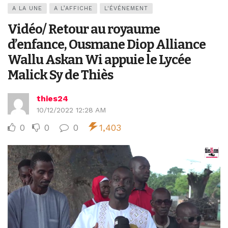
A LA UNE
A L’AFFICHE
L'ÉVÉNEMENT
Vidéo/ Retour au royaume
d’enfance, Ousmane Diop Alliance
Wallu Askan Wi appuie le Lycée
Malick Sy de Thiès
thies24
10/12/2022 12:28 AM
0
0
0
1,403