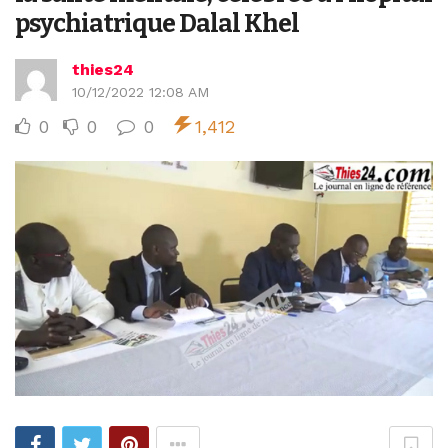
psychiatrique Dalal Khel
thies24
10/12/2022 12:08 AM
0
0
0
1,412