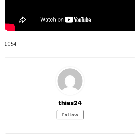
1 054
thies24
Follow