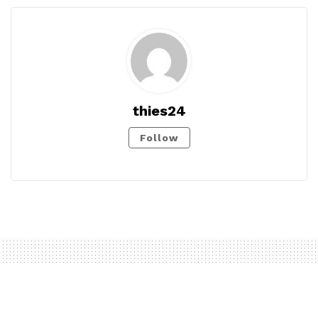
thies24
Follow