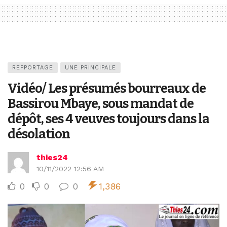
REPPORTAGE
UNE PRINCIPALE
Vidéo/ Les présumés bourreaux de
Bassirou Mbaye, sous mandat de
dépôt, ses 4 veuves toujours dans la
désolation
thies24
10/11/2022 12:56 AM
0
0
0
1,386