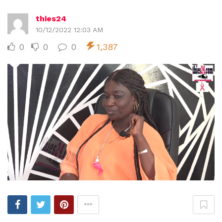
thies24
10/12/2022 12:03 AM
0
0
0
1,387