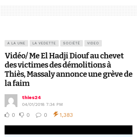
A LA UNE
LA VEDETTE
SOCIÉTÉ
VIDEO
Vidéo/ Me El Hadji Diouf au chevet
des victimes des démolitions à
Thiès, Massaly annonce une grève de
la faim
thies24
04/01/2018 7:34 PM
0
0
0
1,383