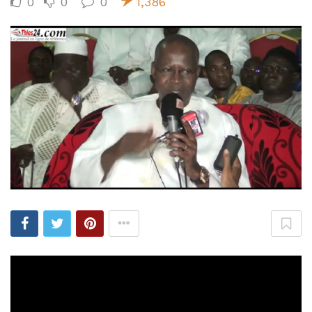
0
0
0
1,386