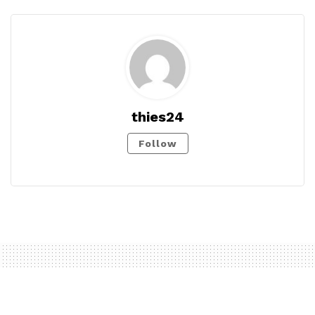
thies24
Follow