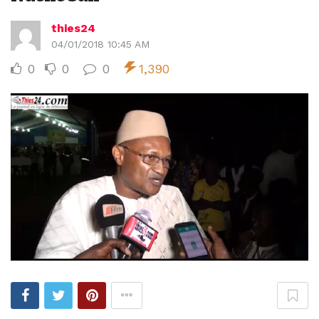
thies24
04/01/2018 10:45 AM
0
0
0
1,390