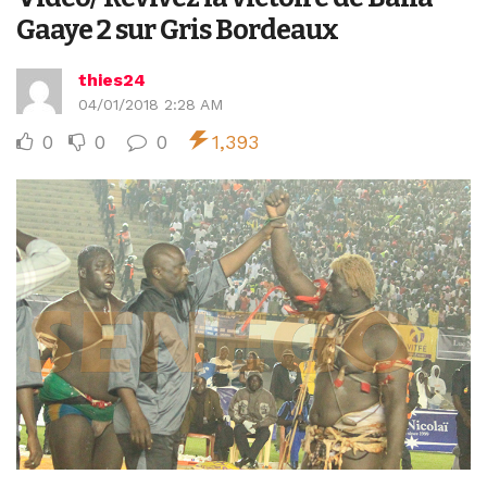
Gaaye 2 sur Gris Bordeaux
thies24
04/01/2018 2:28 AM
0
0
0
1,393