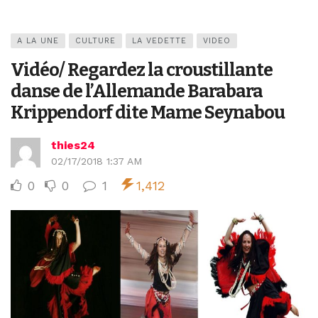
A LA UNE
CULTURE
LA VEDETTE
VIDEO
Vidéo/ Regardez la croustillante
danse de l’Allemande Barabara
Krippendorf dite Mame Seynabou
thies24
02/17/2018 1:37 AM
0
0
1
1,412