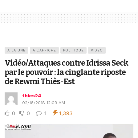
A LA UNE
A L’AFFICHE
POLITIQUE
VIDEO
Vidéo/Attaques contre Idrissa Seck
par le pouvoir : la cinglante riposte
de Rewmi Thiès-Est
thies24
02/16/2018 12:09 AM
0
0
1
1,393