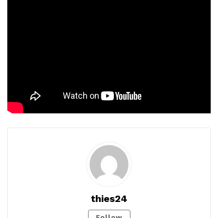
thies24
Follow