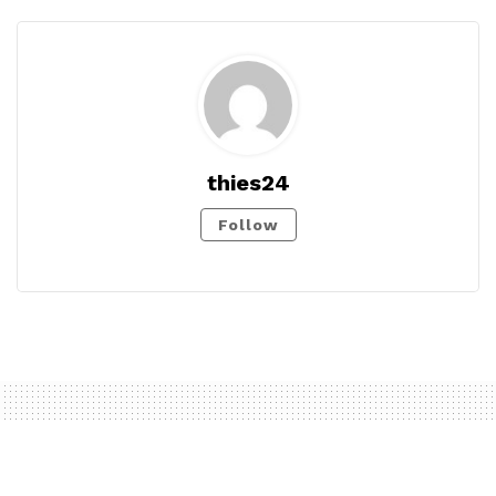
thies24
Follow