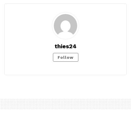
thies24
Follow