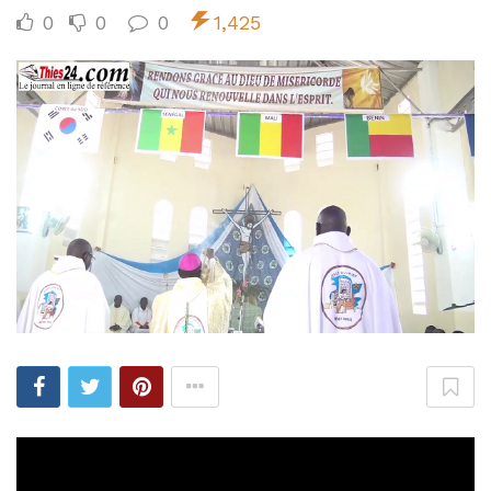
0
0
0
1,425