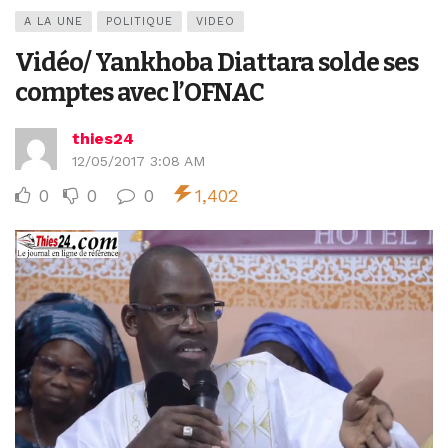
A LA UNE
POLITIQUE
VIDEO
Vidéo/ Yankhoba Diattara solde ses
comptes avec l’OFNAC
thies24
12/05/2017 3:08 AM
0
0
0
1,402