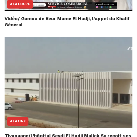
A LA LOUPE
Vidéo/ Gamou de Keur Mame El Hadji, l’appel du Khalif
Général
A LA UNE
Tivaouane/L’hôpital Seydi El Hadji Malick Sy reçoit ses