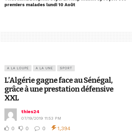
premiers malades lundi 10 Août
A LA LOUPE
A LA UNE
SPORT
L’Algérie gagne face au Sénégal,
grâce à une prestation défensive
XXL
thies24
07/19/2019 11:53 PM
0
0
0
1,394