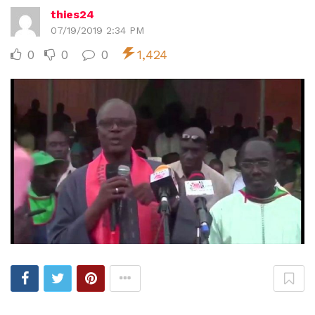
thies24
07/19/2019 2:34 PM
0
0
0
1,424