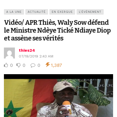
A LA UNE
ACTUALITÉ
EN EXERGUE
L'ÉVÉNEMENT
Vidéo/ APR Thiès, Waly Sow défend
le Ministre Ndèye Tické Ndiaye Diop
et assène ses vérités
thies24
07/19/2019 2:43 AM
0
0
0
1,387