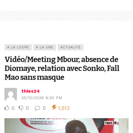
A LA LOUPE
A LA UNE
ACTUALITÉ
Vidéo/Meeting Mbour, absence de
Diomaye, relation avec Sonko, Fall
Mao sans masque
thies24
05/12/2026 9:30 PM
0
0
0
1,513