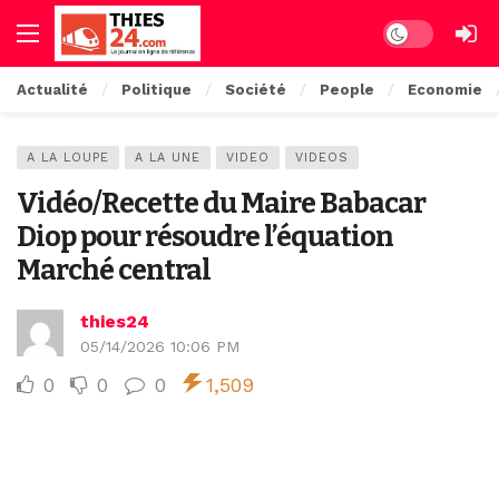
Dark mode
Actualité
Politique
Société
People
Economie
A LA LOUPE
A LA UNE
VIDEO
VIDEOS
Vidéo/Recette du Maire Babacar
Diop pour résoudre l’équation
Marché central
thies24
05/14/2026 10:06 PM
0
0
0
1,509