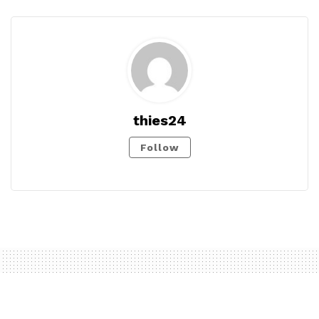
thies24
Follow