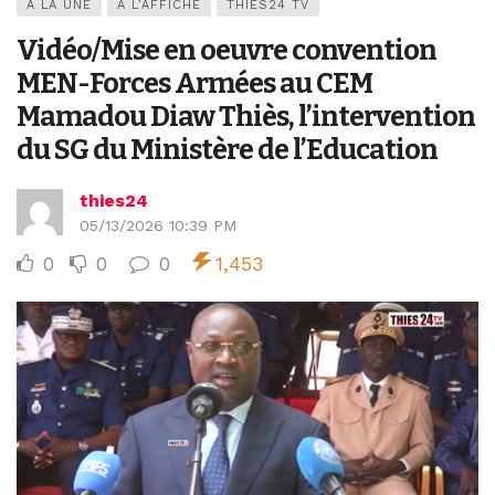
A LA UNE
A L’AFFICHE
THIES24 TV
Vidéo/Mise en oeuvre convention
MEN-Forces Armées au CEM
Mamadou Diaw Thiès, l’intervention
du SG du Ministère de l’Education
thies24
05/13/2026 10:39 PM
0
0
0
1,453