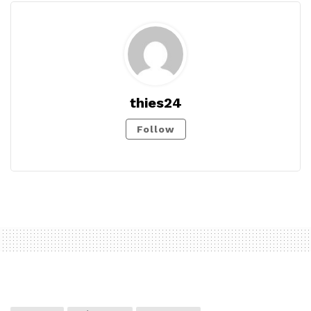
thies24
Follow