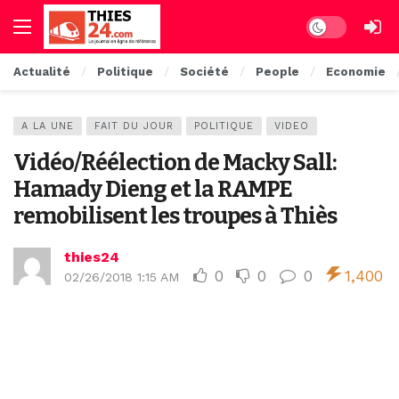
Dark mode
Actualité
Politique
Société
People
Economie
A LA UNE
FAIT DU JOUR
POLITIQUE
VIDEO
Vidéo/Réélection de Macky Sall:
Hamady Dieng et la RAMPE
remobilisent les troupes à Thiès
thies24
0
0
0
1,400
02/26/2018 1:15 AM