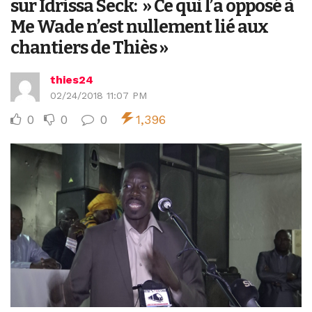
sur Idrissa Seck: » Ce qui l’a opposé à
Me Wade n’est nullement lié aux
chantiers de Thiès »
thies24
02/24/2018 11:07 PM
0
0
0
1,396