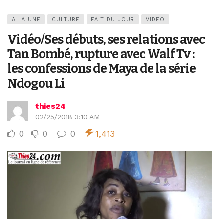
A LA UNE
CULTURE
FAIT DU JOUR
VIDEO
Vidéo/Ses débuts, ses relations avec
Tan Bombé, rupture avec Walf Tv :
les confessions de Maya de la série
Ndogou Li
thies24
02/25/2018 3:10 AM
0
0
0
1,413