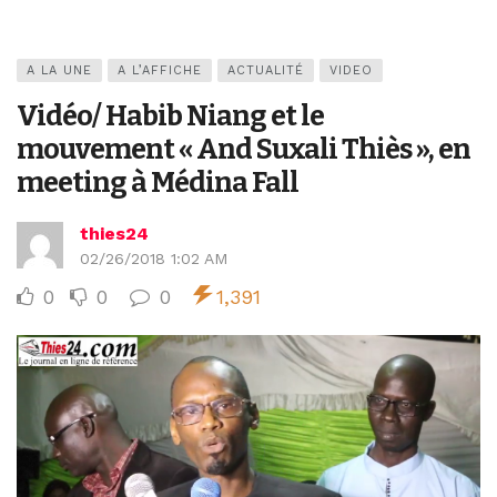
A LA UNE
A L’AFFICHE
ACTUALITÉ
VIDEO
Vidéo/ Habib Niang et le
mouvement « And Suxali Thiès », en
meeting à Médina Fall
thies24
02/26/2018 1:02 AM
0
0
0
1,391