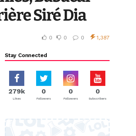
ière Siré Dia
0
0
0
1,387
Stay Connected
279k
0
0
0
Likes
Followers
Followers
Subscribers