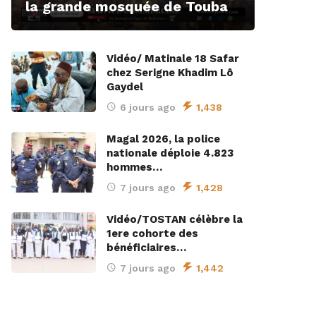
la grande mosquée de Touba
Vidéo/ Matinale 18 Safar
chez Serigne Khadim Lô
Gaydel
6 jours ago
1,438
Magal 2026, la police
nationale déploie 4.823
hommes…
7 jours ago
1,428
Vidéo/TOSTAN célèbre la
1ere cohorte des
bénéficiaires…
7 jours ago
1,442