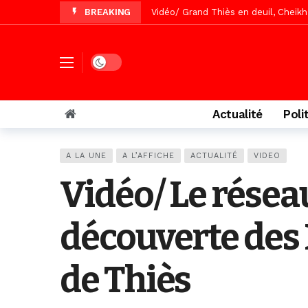
BREAKING
Vidéo/Gamou Bakhdad chez Boroom N
Vidéo/Magal Serigne Abdoulaye Yakhi
Vidéo/Chérif Nehma Aïdara Diamag
Dark mode
Autoroute Dakar-Saint Louis, les r
Actualité
Poli
A LA UNE
A L’AFFICHE
ACTUALITÉ
VIDEO
Vidéo/ Le résea
découverte des 
de Thiès