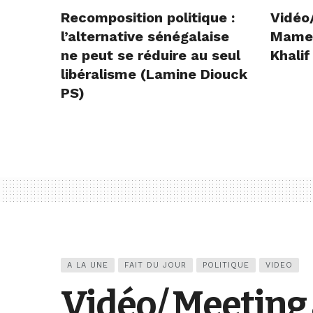
Recomposition politique :
Vidéo
l’alternative sénégalaise
Mame E
ne peut se réduire au seul
Khalif
libéralisme (Lamine Diouck
PS)
A LA UNE
FAIT DU JOUR
POLITIQUE
VIDEO
Vidéo/ Meeting 