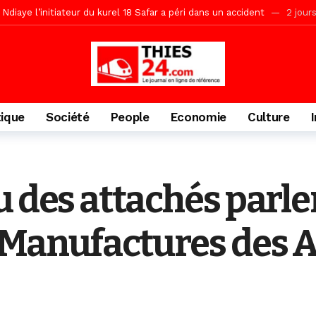
daam, sécurité, eau, au coeur des priorités
2 jours ago
ne, le Comité d’organisation dévoile ses priorités
2 jours ago
uène Nimzath Thiès, mesures annoncées pour une réussite
2 jour
écriminations des populations de Pambal
14 heures ago
tique
Société
People
Economie
Culture
u des attachés parle
Manufactures des A