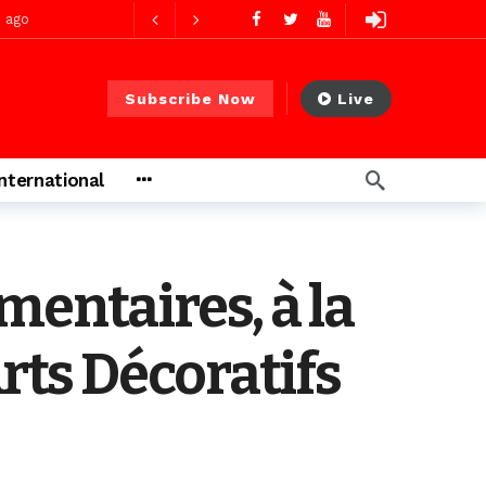
s ago
Subscribe Now
Live
International
mentaires, à la
rts Décoratifs