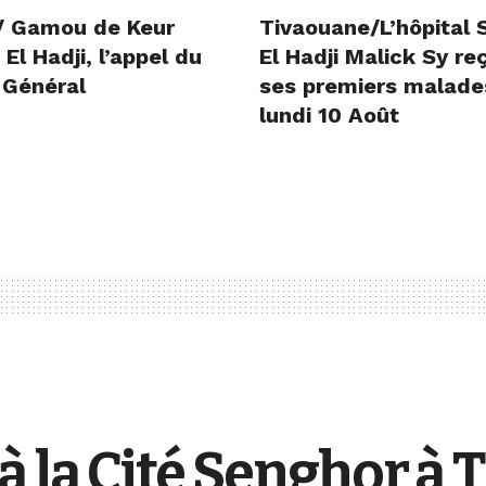
/ Gamou de Keur
Tivaouane/L’hôpital 
l Hadji, l’appel du
El Hadji Malick Sy re
 Général
ses premiers malade
lundi 10 Août
à la Cité Senghor à 