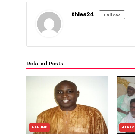
thies24
Follow
Related Posts
A LA UNE
A LA L