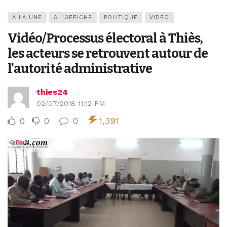
A LA UNE
A L’AFFICHE
POLITIQUE
VIDEO
Vidéo/Processus électoral à Thiès,
les acteurs se retrouvent autour de
l’autorité administrative
thies24
02/07/2018 11:12 PM
0
0
0
1,391