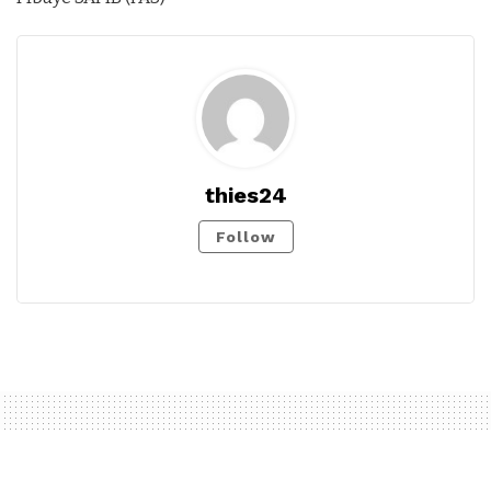
thies24
Follow