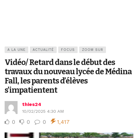
A LA UNE
ACTUALITÉ
FOCUS
ZOOM SUR
Vidéo/ Retard dans le début des
travaux du nouveau lycée de Médina
Fall, les parents d’élèves
s’impatientent
thies24
10/02/2025 4:30 AM
0
0
0
1,417