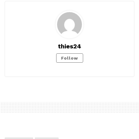
thies24
Follow