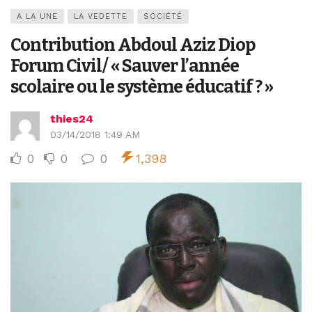
A LA UNE
LA VEDETTE
SOCIÉTÉ
Contribution Abdoul Aziz Diop
Forum Civil/ « Sauver l’année
scolaire ou le système éducatif ? »
thies24
03/14/2018 1:49 AM
0
0
0
1,398