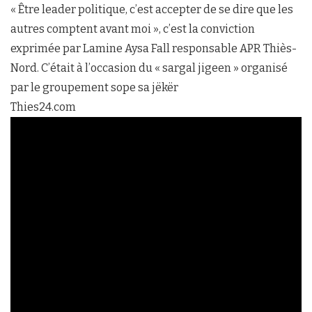
« Être leader politique, c’est accepter de se dire que les
autres comptent avant moi », c’est la conviction
exprimée par Lamine Aysa Fall responsable APR Thiès-
Nord. C’était à l’occasion du « sargal jigeen » organisé
par le groupement sope sa jëkër
Thies24.com