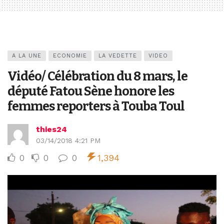
A LA UNE
ECONOMIE
LA VEDETTE
VIDEO
Vidéo/ Célébration du 8 mars, le
député Fatou Sène honore les
femmes reporters à Touba Toul
thies24
03/14/2018 4:21 PM
0
0
0
1,394