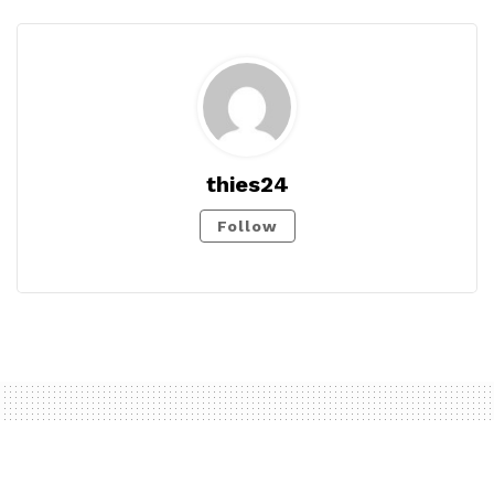
thies24
Follow