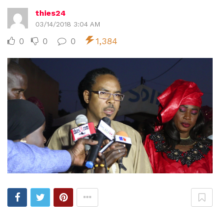
thies24
03/14/2018 3:04 AM
0
0
0
1,384