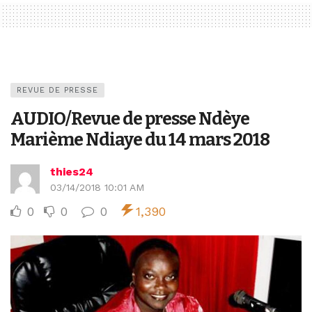
REVUE DE PRESSE
AUDIO/Revue de presse Ndèye
Marième Ndiaye du 14 mars 2018
thies24
03/14/2018 10:01 AM
0
0
0
1,390