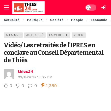
Dark mode
Actualité
Politique
Société
People
Economie
A LA UNE
ACTUALITÉ
LA VEDETTE
VIDEO
Vidéo/ Les retraités de l’IPRES en
conclave au Conseil Départemental
de Thiès
thies24
03/14/2018 10:05 PM
0
0
0
1,389