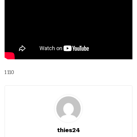
1 110
thies24