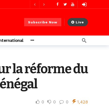
 PS)
1 jour ago
rs ago
Subscribe Now
Live
International
ur la réforme du
Sénégal
0
0
0
1,428