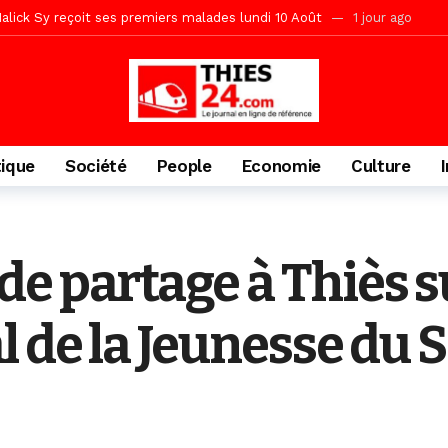
tive sénégalaise ne peut se réduire au seul libéralisme (Lamine Diouck
, l’appel du Khalif Général
2 jours ago
r Mame El Hadji décline ses priorités devant le Gouverneur
2 jou
porté 9.651 passagers, l’équivalent de 600 minibus
7 heures ago
tique
Société
People
Economie
Culture
e partage à Thiès s
l de la Jeunesse du 