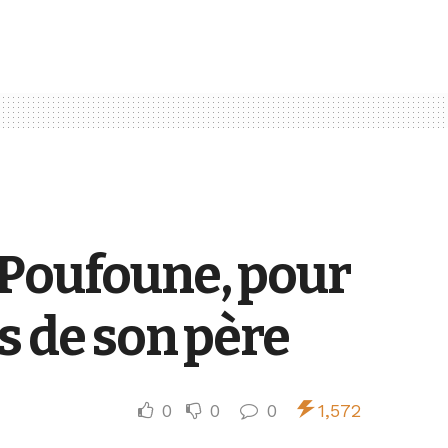
 Poufoune, pour
s de son père
0
0
0
1,572