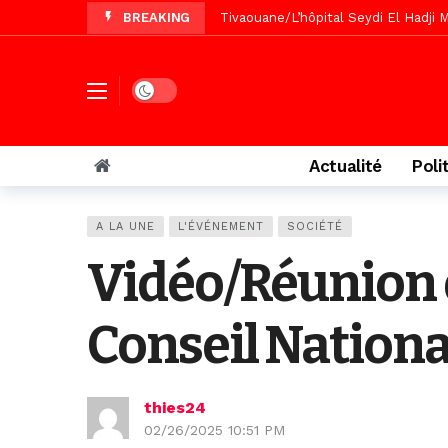
BREAKING
Recomposition politique : l’alterna
Vidéo/ Gamou de Keur Mame El Hadji
Vidéo/ Préparation Gamou 2026, Keu
Dark mode
Vidéo/ Magal 2026, le train a trans
Actualité
Poli
A LA UNE
L'ÉVÉNEMENT
SOCIÉTÉ
Vidéo/Réunion d
Conseil Nationa
thies24
02/26/2025 10:51 PM