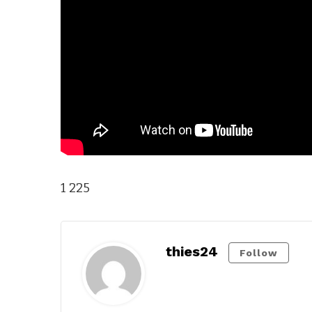
1 225
thies24
Follow