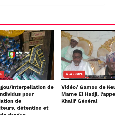
NE
A LA LOUPE
gou/Interpellation de
Vidéo/ Gamou de Ke
ndividus pour
Mame El Hadji, l’appe
iation de
Khalif Général
teurs, détention et
 de drogue