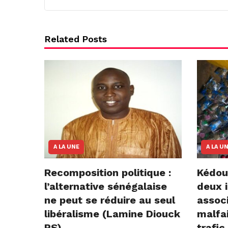
Related Posts
A LA UNE
A LA U
Recomposition politique :
Kédou
l’alternative sénégalaise
deux i
ne peut se réduire au seul
assoc
libéralisme (Lamine Diouck
malfai
PS)
trafic