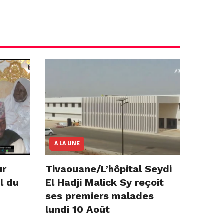
A LA UNE
ur
Tivaouane/L’hôpital Seydi
l du
El Hadji Malick Sy reçoit
ses premiers malades
lundi 10 Août