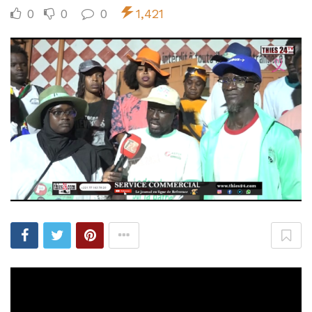
0
0
0
1,421