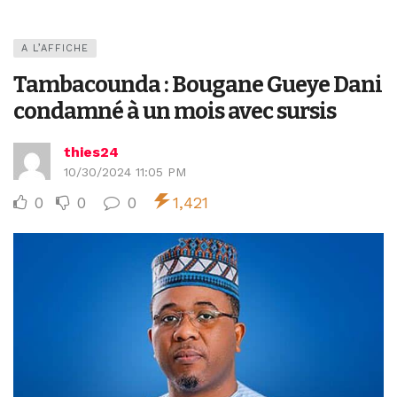
A L’AFFICHE
Tambacounda : Bougane Gueye Dani
condamné à un mois avec sursis
thies24
10/30/2024 11:05 PM
0
0
0
1,421