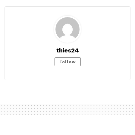
thies24
Follow