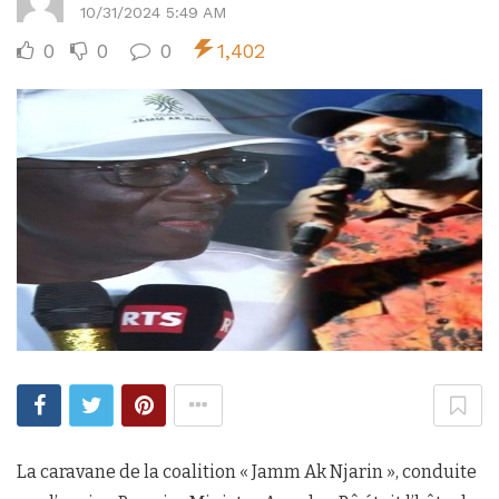
10/31/2024 5:49 AM
0
0
0
1,402
La caravane de la coalition « Jamm Ak Njarin », conduite