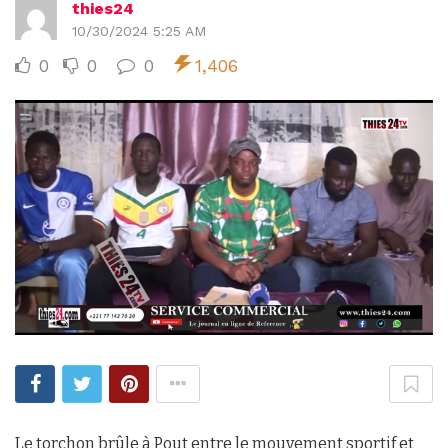
thies24
10/30/2024 5:25 AM
0
0
0
1,406
Le torchon brûle à Pout entre le mouvement sportif et