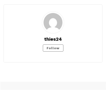
thies24
Follow