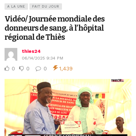
A LA UNE
FAIT DU JOUR
Vidéo/ Journée mondiale des
donneurs de sang, à l’hôpital
régional de Thiès
thies24
06/14/2025 9:34 PM
0
0
0
1,439