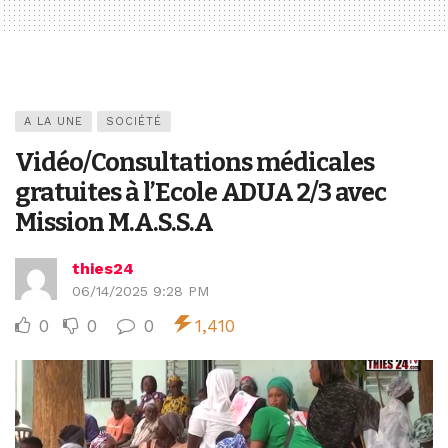
A LA UNE
SOCIÉTÉ
Vidéo/Consultations médicales
gratuites à l’Ecole ADUA 2/3 avec
Mission M.A.S.S.A
thies24
06/14/2025 9:28 PM
0
0
0
1,410