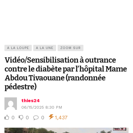
A LA LOUPE
A LA UNE
ZOOM SUR
Vidéo/Sensibilisation à outrance
contre le diabète par l’hôpital Mame
Abdou Tivaouane (randonnée
pédestre)
thies24
06/15/2025 8:30 PM
0
0
0
1,437