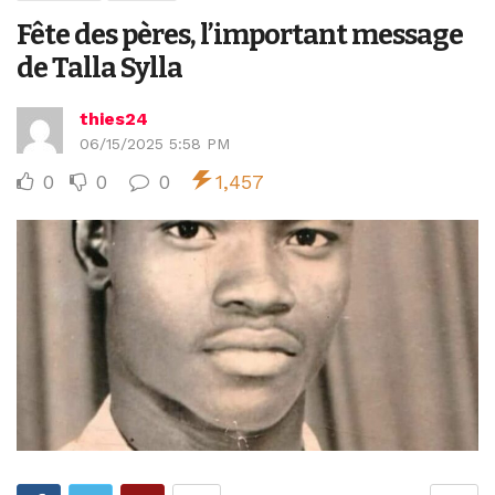
Fête des pères, l’important message
de Talla Sylla
thies24
06/15/2025 5:58 PM
0
0
0
1,457