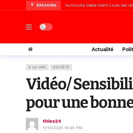
BREAKING
Vidéo/Une première, lancement de v
« Le Parti, la Patrie et la Nation 
Affaire Pape Cheikh Diallo : La lis
Dark mode
Vidéo/ Magal 2026, le train a trans
Vidéo/ L’arrivée spectaculaire à la 
Actualité
Poli
Vidéo/ Grand Thiès en deuil, Cheikh 
Vidéo/Gamou Bakhdad chez Boroom N
A LA UNE
SOCIÉTÉ
Adhésion du Mouvement citoyen « Z
Vidéo/ Sensibili
pour une bonne
thies24
11/13/2025 10:45 PM