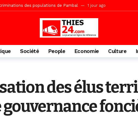
acances agricoles au Lycée Malick Sy de Thiès
2 jours ago
» (Par Moustapha SAMB Responsable de la formation doctorale au Cesti)
te des bénéficiaires de non-lieu et des prévenus renvoyés en procès
porté 9.651 passagers, l’équivalent de 600 minibus
2 jours ago
gare de Thiès, du dernier train en provenance de Touba
2 jours ago
tique
Société
People
Economie
Culture
Ndiaye l’initiateur du kurel 18 Safar a péri dans un accident
3 jour
daam, sécurité, eau, au coeur des priorités
3 jours ago
IGUINCHOR REK » au parti KIIRAY – Les Patriotes Républicains
11
sation des élus terri
 gouvernance fonci