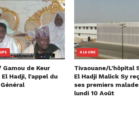
OUPE
A LA UNE
/ Gamou de Keur
Tivaouane/L’hôpital 
l Hadji, l’appel du
El Hadji Malick Sy re
 Général
ses premiers malade
lundi 10 Août