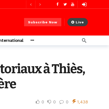
2 jours ago
2 jours ago
Subscribe Now
Live
International
s ago
 heures ago
toriaux à Thiès,
ère
0
0
0
1,438