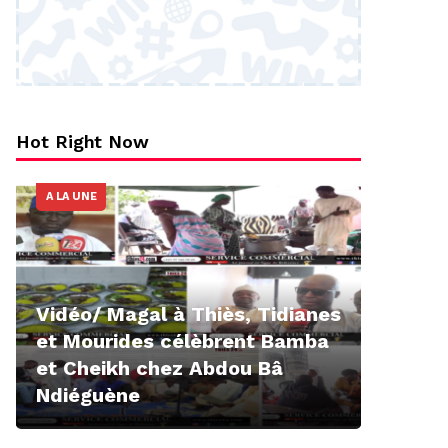
Hot Right Now
A LA UNE
Vidéo/ Magal à Thiès, Tidianes
et Mourides célèbrent Bamba
et Cheikh chez Abdou Bâ
Ndiéguène