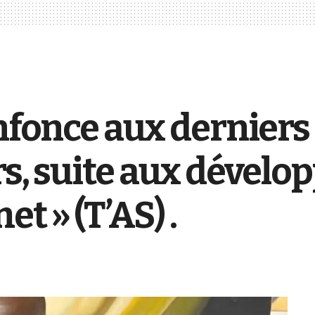
nfonce aux derniers
rs, suite aux dévelo
t » (T’AS) .