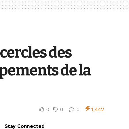
 cercles des
ppements de la
0
0
0
1,442
Stay Connected