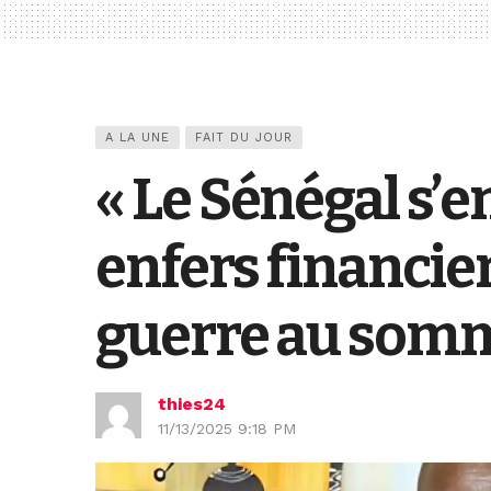
A LA UNE
FAIT DU JOUR
« Le Sénégal s’e
enfers financie
guerre au somme
thies24
11/13/2025 9:18 PM