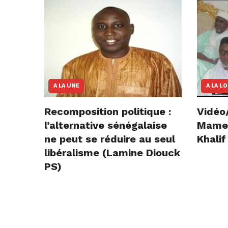
A LA UNE
A LA L
Recomposition politique :
Vidéo
l’alternative sénégalaise
Mame E
ne peut se réduire au seul
Khalif
libéralisme (Lamine Diouck
PS)