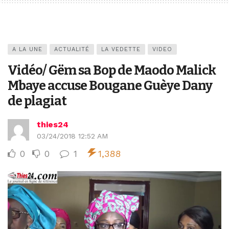
A LA UNE
ACTUALITÉ
LA VEDETTE
VIDEO
Vidéo/ Gëm sa Bop de Maodo Malick
Mbaye accuse Bougane Guèye Dany
de plagiat
thies24
03/24/2018 12:52 AM
0
0
1
1,388