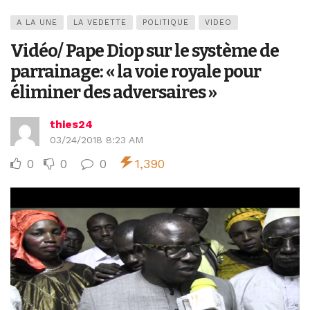
A LA UNE
LA VEDETTE
POLITIQUE
VIDEO
Vidéo/ Pape Diop sur le système de
parrainage: « la voie royale pour
éliminer des adversaires »
thies24
03/24/2018 8:23 AM
0
0
0
1,390