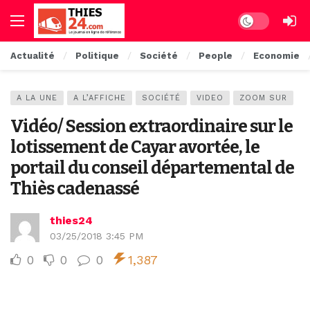
Dark mode
Actualité
Politique
Société
People
Economie
A LA UNE
A L’AFFICHE
SOCIÉTÉ
VIDEO
ZOOM SUR
Vidéo/ Session extraordinaire sur le
lotissement de Cayar avortée, le
portail du conseil départemental de
Thiès cadenassé
thies24
03/25/2018 3:45 PM
0
0
0
1,387