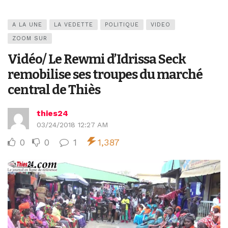
A LA UNE
LA VEDETTE
POLITIQUE
VIDEO
ZOOM SUR
Vidéo/ Le Rewmi d’Idrissa Seck
remobilise ses troupes du marché
central de Thiès
thies24
03/24/2018 12:27 AM
0
0
1
1,387