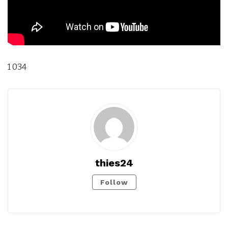
1 034
thies24
Follow