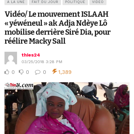
A LA UNE
FAIT DU JOUR
POLITIQUE
VIDEO
Vidéo/ Le mouvement ISLAAH
« yéwéneul » ak Adja Ndèye Lô
mobilise derrière Siré Dia, pour
réélire Macky Sall
thies24
03/25/2018 3:28 PM
0
0
0
1,389