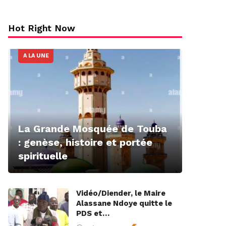
Hot Right Now
A LA UNE
La Grande Mosquée de Touba
: genèse, histoire et portée
spirituelle
Vidéo/Diender, le Maire
Alassane Ndoye quitte le
PDS et…