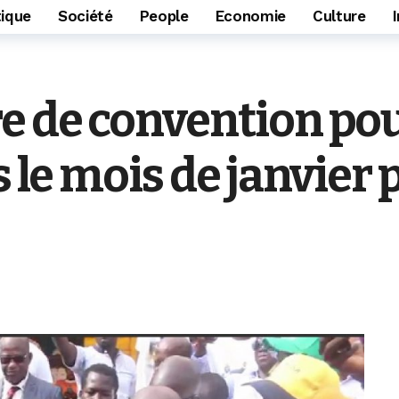
tique
Société
People
Economie
Culture
e de convention pour
s le mois de janvier