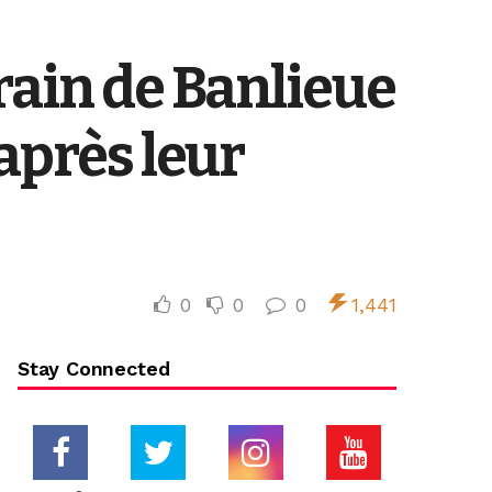
rain de Banlieue
après leur
0
0
0
1,441
Stay Connected