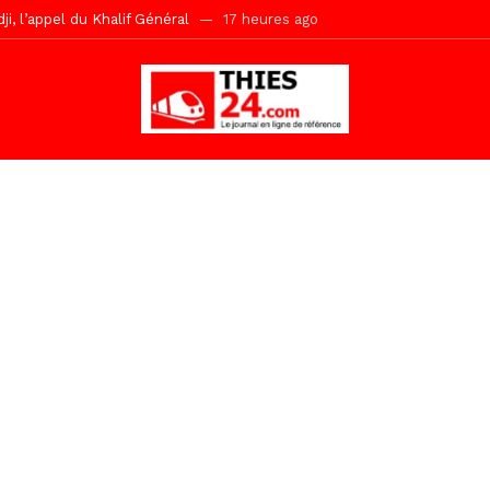
r Mame El Hadji décline ses priorités devant le Gouverneur
17 he
 2026 avec Mouhamadou Boiro
1 jour ago
e, 100 adolescents outillés dans le Boot Camp JAVA de Mboro
1 jo
de police inauguré à Touba
2 jours ago
kh, le « battré » d’Abdou Bâ Ndiéguène
2 jours ago
s de la grande mosquée par la Police Nationale
2 jours ago
emi-mesures, mais à une relance courageuse de l’économie sénégalaise
Malick Sy reçoit ses premiers malades lundi 10 Août
11 heures ago