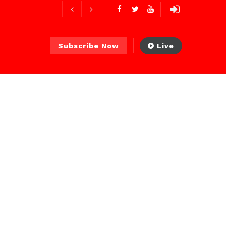
ures ago
ur ago
Subscribe Now
Live
2 jours ago