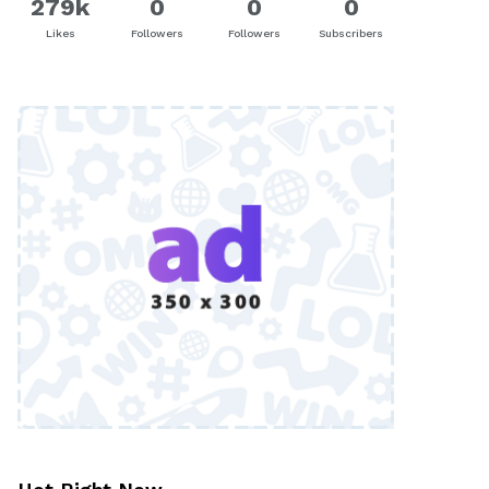
279k
0
0
0
Likes
Followers
Followers
Subscribers