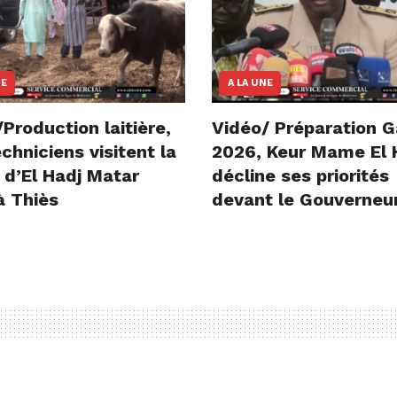
NE
A LA UNE
Production laitière,
Vidéo/ Préparation 
chniciens visitent la
2026, Keur Mame El 
 d’El Hadj Matar
décline ses priorités
à Thiès
devant le Gouverneu