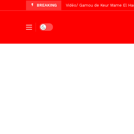
BREAKING
Vidéo/ Préparation Gamou 2026, Keu
Vidéo/ Revue de presse du 5 Août
Vidéo/ Contre la violence numériqu
Dark mode
Un commissariat d’arrondissement 
Vidéo/Célébration de Bamba et Chei
Touba, distribution d’eau aux abord
Foncier : l’heure n’est plus aux d
Tivaouane/L’hôpital Seydi El Hadji 