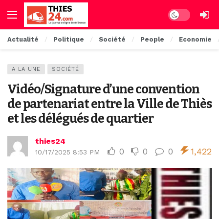
Dark mode
Actualité
Politique
Société
People
Economie
A LA UNE
SOCIÉTÉ
Vidéo/Signature d’une convention
de partenariat entre la Ville de Thiès
et les délégués de quartier
thies24
0
0
0
1,422
10/17/2025 8:53 PM