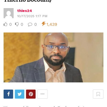
thies24
10/17/2025 1:17 PM
0
0
0
1,439