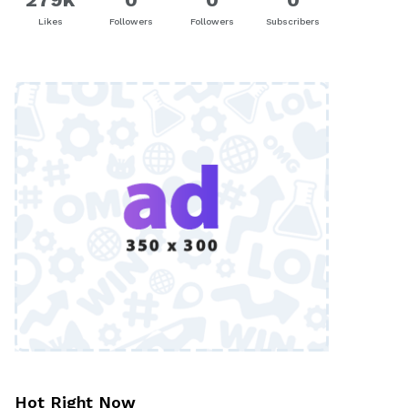
Likes
Followers
Followers
Subscribers
Hot Right Now