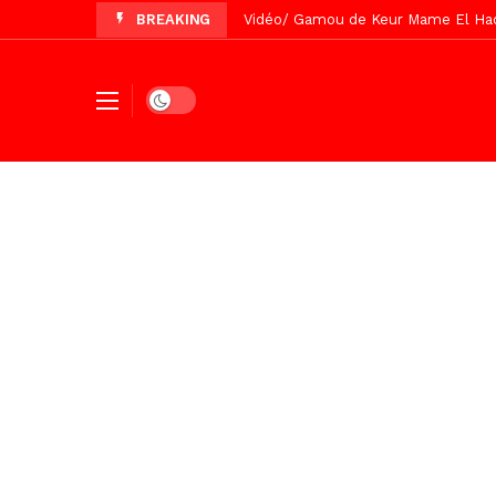
BREAKING
Vidéo/ Gamou de Keur Mame El Hadji
Vidéo/ Préparation Gamou 2026, Keu
Vidéo/ Revue de presse du 5 Août
Dark mode
Vidéo/ Contre la violence numériqu
Un commissariat d’arrondissement 
Vidéo/Célébration de Bamba et Chei
Touba, distribution d’eau aux abord
Foncier : l’heure n’est plus aux d
Tivaouane/L’hôpital Seydi El Hadji 