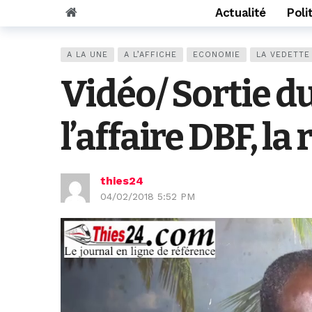
Actualité
Poli
A LA UNE
A L’AFFICHE
ECONOMIE
LA VEDETTE
Vidéo/ Sortie d
l’affaire DBF, 
thies24
04/02/2018 5:52 PM