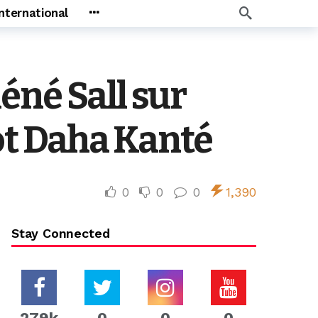
International
éné Sall sur
not Daha Kanté
0
0
0
1,390
Stay Connected
279k
0
0
0