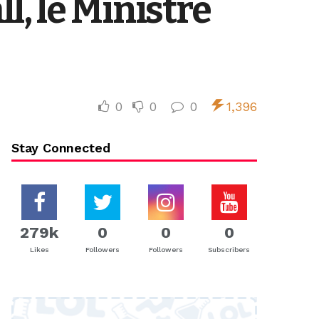
, le Ministre
0
0
0
1,396
Stay Connected
279k
0
0
0
Likes
Followers
Followers
Subscribers