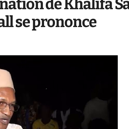
tion de Khalifa Sall
ll se prononce