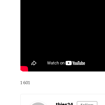
1 601
thies24
Follow