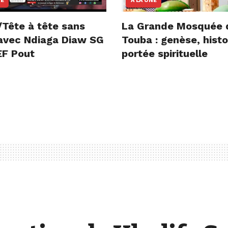
NE
A LA UNE
/Tête à tête sans
La Grande Mosquée 
e avec Ndiaga Diaw SG
Touba : genèse, histo
F Pout
portée spirituelle