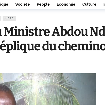
tique
Société
People
Economie
Culture
VIDEO
u Ministre Abdou Nd
la réplique du chemi