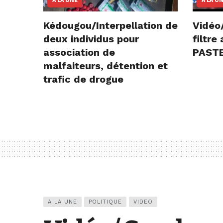
A LA UNE
A LA U
Kédougou/Interpellation de
Vidéo
deux individus pour
filtr
association de
PASTE
malfaiteurs, détention et
trafic de drogue
A LA UNE
POLITIQUE
VIDEO