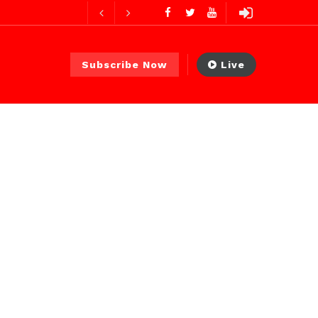
res ago
Subscribe Now
Live
ur ago
2 jours ago