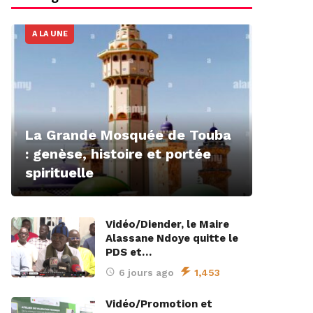
A LA UNE
La Grande Mosquée de Touba
: genèse, histoire et portée
spirituelle
Vidéo/Diender, le Maire
Alassane Ndoye quitte le
PDS et…
6 jours ago
1,453
Vidéo/Promotion et