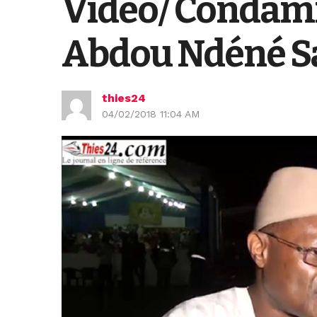
Vidéo/ Condamna
Abdou Ndéné Sa
thies24
04/02/2018 11:04 AM