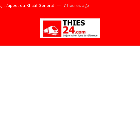
, l’appel du Khalif Général
7 heures ago
r Mame El Hadji décline ses priorités devant le Gouverneur
7 heu
 2026 avec Mouhamadou Boiro
22 heures ago
e, 100 adolescents outillés dans le Boot Camp JAVA de Mboro
1 jo
de police inauguré à Touba
1 jour ago
kh, le « battré » d’Abdou Bâ Ndiéguène
1 jour ago
s de la grande mosquée par la Police Nationale
1 jour ago
emi-mesures, mais à une relance courageuse de l’économie sénégalaise
Malick Sy reçoit ses premiers malades lundi 10 Août
1 heure ago