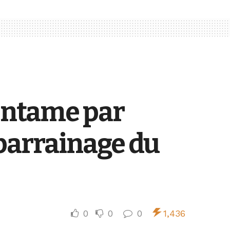
entame par
parrainage du
0
0
0
1,436