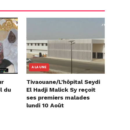
A LA UNE
ur
Tivaouane/L’hôpital Seydi
l du
El Hadji Malick Sy reçoit
ses premiers malades
lundi 10 Août