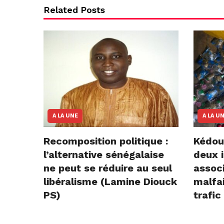
Related Posts
A LA UNE
A LA U
Recomposition politique :
Kédou
l’alternative sénégalaise
deux i
ne peut se réduire au seul
assoc
libéralisme (Lamine Diouck
malfai
PS)
trafic