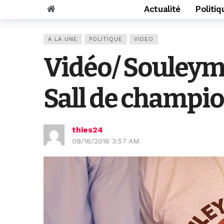
Actualité
Politiq
A LA UNE
POLITIQUE
VIDEO
Vidéo/ Souleyma
Sall de champio
thies24
09/18/2018 3:57 AM