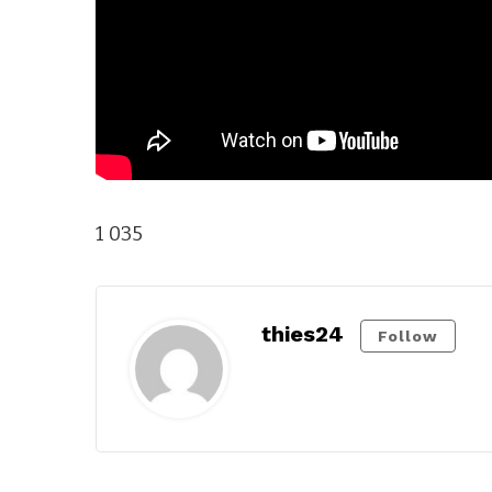
1 035
thies24
Follow