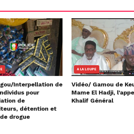
NE
A LA LOUPE
gou/Interpellation de
Vidéo/ Gamou de Ke
ndividus pour
Mame El Hadji, l’appe
iation de
Khalif Général
teurs, détention et
 de drogue