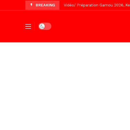
BREAKING
Vidéo/ Revue de presse du 5 Août
Vidéo/ L’arrivée spectaculaire à la 
Dark mode