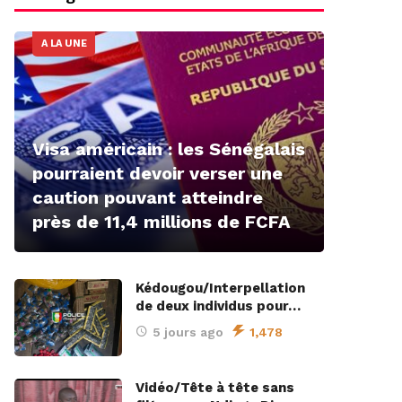
A LA UNE
Visa américain : les Sénégalais
pourraient devoir verser une
caution pouvant atteindre
près de 11,4 millions de FCFA
Kédougou/Interpellation
de deux individus pour…
5 jours ago
1,478
Vidéo/Tête à tête sans