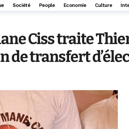
ue
Société
People
Economie
Culture
Int
ne Ciss traite Thi
n de transfert d’éle