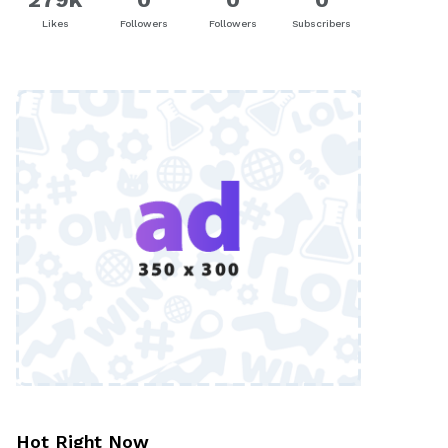
Likes
Followers
Followers
Subscribers
Hot Right Now