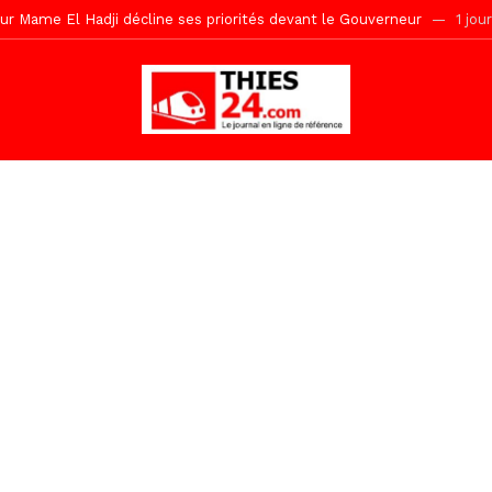
 2026 avec Mouhamadou Boiro
2 jours ago
gare de Thiès, du dernier train en provenance de Touba
1 heure ago