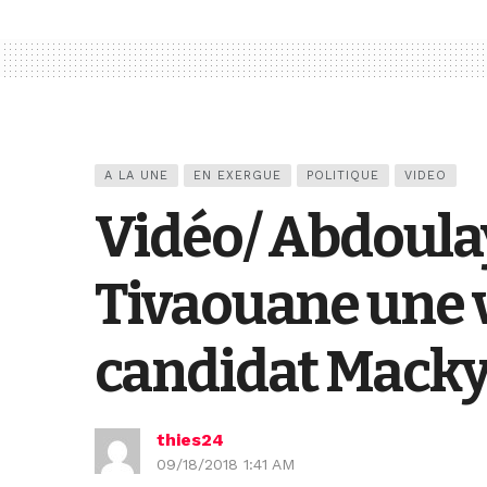
A LA UNE
EN EXERGUE
POLITIQUE
VIDEO
Vidéo/ Abdoula
Tivaouane une 
candidat Macky 
thies24
09/18/2018 1:41 AM