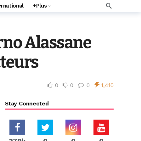
ernational
+Plus
erno Alassane
cteurs
0
0
0
1,410
Stay Connected
279k
0
0
0