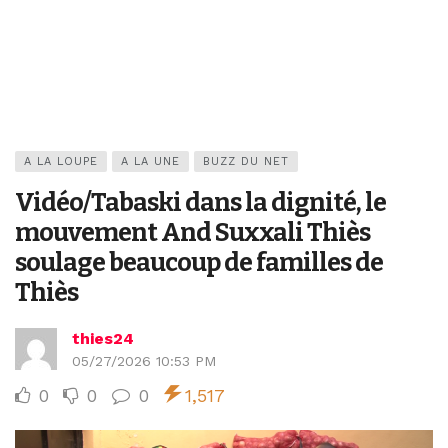
A LA LOUPE
A LA UNE
BUZZ DU NET
Vidéo/Tabaski dans la dignité, le
mouvement And Suxxali Thiès
soulage beaucoup de familles de
Thiès
thies24
05/27/2026 10:53 PM
0
0
0
1,517