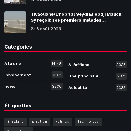
Tivaouane/L’hôpital Seydi El Hadji Malick
Sy reçoit ses premiers malades…
6 août 2026
Categories
A la une
14148
A l’affiche
3335
l'événement
3921
Une principale
2371
news
3730
Actualité
2333
Étiquettes
Breaking
Election
Politics
Technology