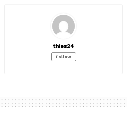
thies24
Follow