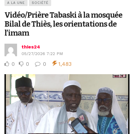
A LA UNE
SOCIÉTÉ
Vidéo/Prière Tabaski à la mosquée
Bilal de Thiès, les orientations de
l’imam
thies24
05/27/2026 7:22 PM
0
0
0
1,483