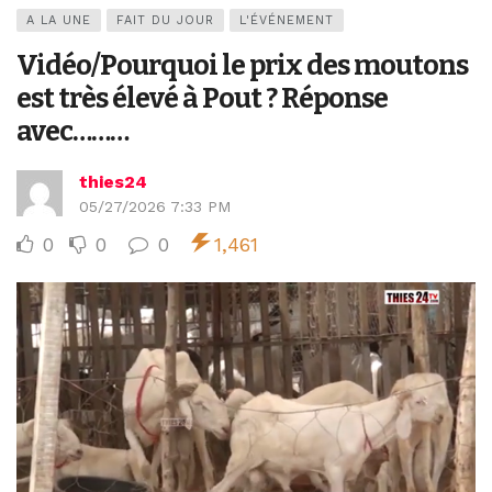
A LA UNE
FAIT DU JOUR
L'ÉVÉNEMENT
Vidéo/Pourquoi le prix des moutons
est très élevé à Pout ? Réponse
avec………
thies24
05/27/2026 7:33 PM
0
0
0
1,461