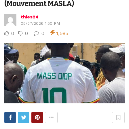
(Mouvement MASLA)
thies24
05/27/2026 1:50 PM
0
0
0
1,565