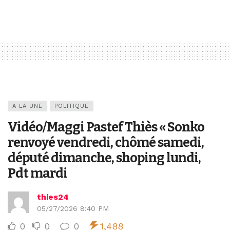
A LA UNE
POLITIQUE
Vidéo/Maggi Pastef Thiès « Sonko
renvoyé vendredi, chômé samedi,
député dimanche, shoping lundi,
Pdt mardi
thies24
05/27/2026 8:40 PM
0
0
0
1,488