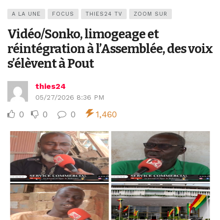
A LA UNE
FOCUS
THIES24 TV
ZOOM SUR
Vidéo/Sonko, limogeage et
réintégration à l’Assemblée, des voix
s’élèvent à Pout
thies24
05/27/2026 8:36 PM
0
0
0
1,460