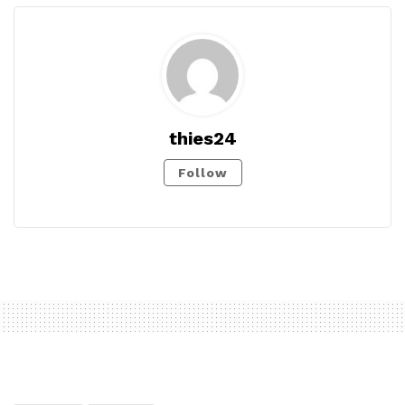
thies24
Follow