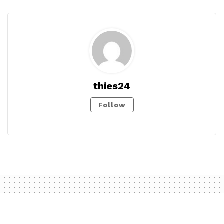
thies24
Follow