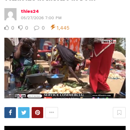
thies24
05/27/2026 7:00 PM
0
0
0
1,445