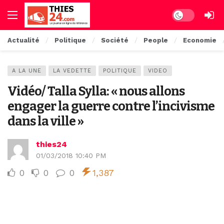
Dark mode
Actualité
Politique
Société
People
Economie
A LA UNE
LA VEDETTE
POLITIQUE
VIDEO
Vidéo/ Talla Sylla: « nous allons
engager la guerre contre l’incivisme
dans la ville »
thies24
01/03/2018 10:40 PM
0
0
0
1,387