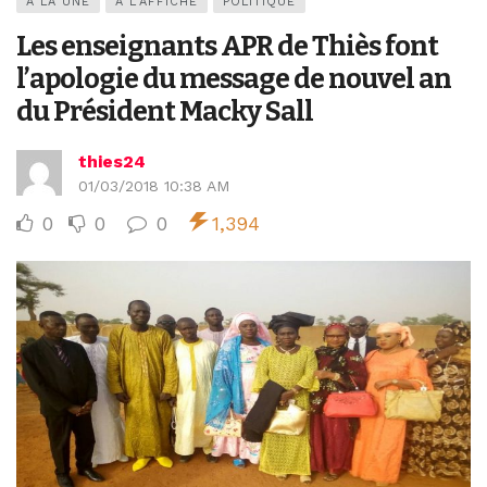
A LA UNE
A L’AFFICHE
POLITIQUE
Les enseignants APR de Thiès font
l’apologie du message de nouvel an
du Président Macky Sall
thies24
01/03/2018 10:38 AM
0
0
0
1,394