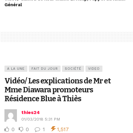
Général
A LA UNE
FAIT DU JOUR
SOCIÉTÉ
VIDEO
Vidéo/ Les explications de Mr et
Mme Diawara promoteurs
Résidence Blue à Thiès
thies24
01/03/2018 5:31 PM
0
0
1
1,517