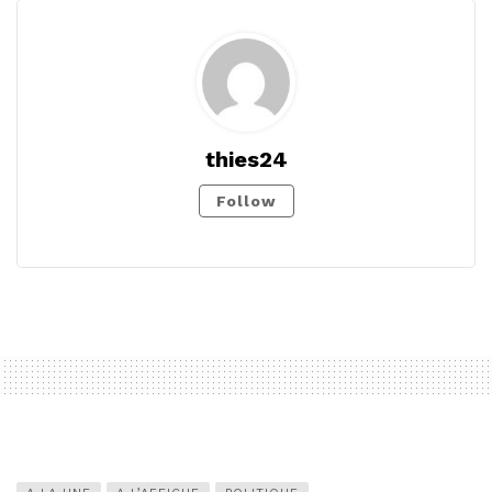
thies24
Follow