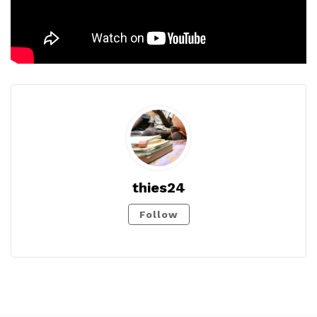
thies24
Follow