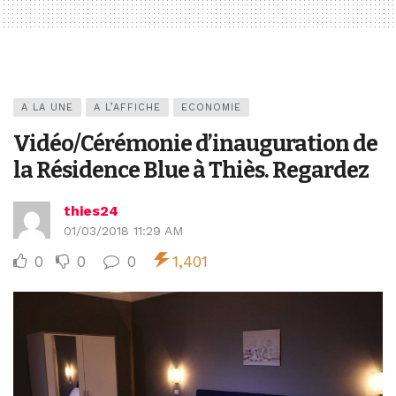
A LA UNE
A L’AFFICHE
ECONOMIE
Vidéo/Cérémonie d’inauguration de
la Résidence Blue à Thiès. Regardez
thies24
01/03/2018 11:29 AM
0
0
0
1,401