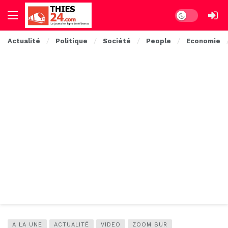
Dark mode
Actualité
Politique
Société
People
Economie
A LA UNE
ACTUALITÉ
VIDEO
ZOOM SUR