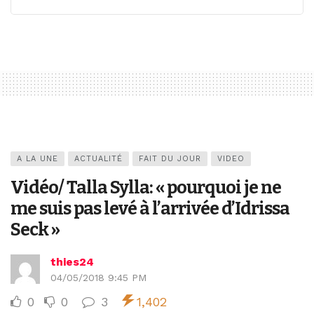
A LA UNE
ACTUALITÉ
FAIT DU JOUR
VIDEO
Vidéo/ Talla Sylla: « pourquoi je ne
me suis pas levé à l’arrivée d’Idrissa
Seck »
thies24
04/05/2018 9:45 PM
0
0
3
1,402