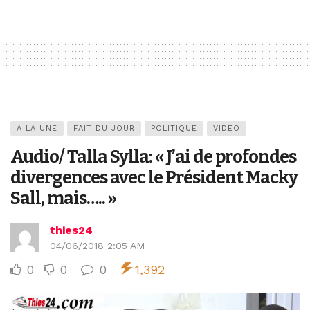
A LA UNE
FAIT DU JOUR
POLITIQUE
VIDEO
Audio/ Talla Sylla: « J’ai de profondes
divergences avec le Président Macky
Sall, mais….. »
thies24
04/06/2018 2:05 AM
0
0
0
1,392