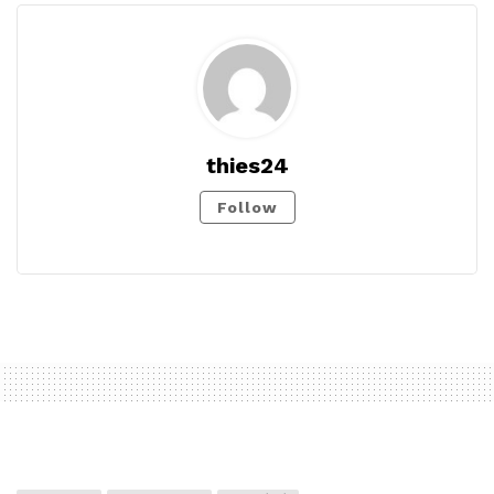
thies24
Follow