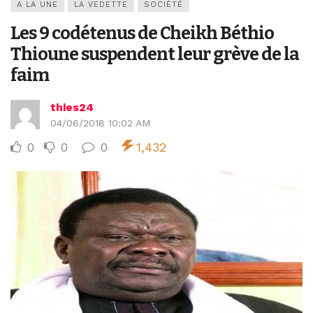
A LA UNE
LA VEDETTE
SOCIÉTÉ
Les 9 codétenus de Cheikh Béthio
Thioune suspendent leur grève de la
faim
thies24
04/06/2018 10:02 AM
0
0
0
1,432