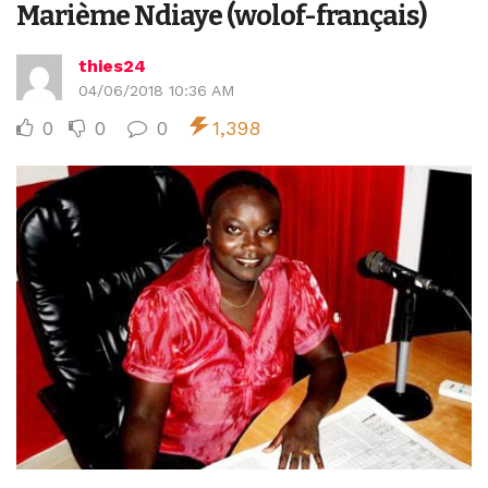
Marième Ndiaye (wolof-français)
thies24
04/06/2018 10:36 AM
0
0
0
1,398