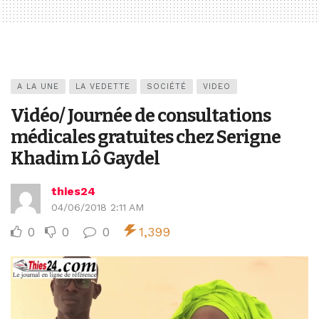
A LA UNE
LA VEDETTE
SOCIÉTÉ
VIDEO
Vidéo/ Journée de consultations
médicales gratuites chez Serigne
Khadim Lô Gaydel
thies24
04/06/2018 2:11 AM
0
0
0
1,399